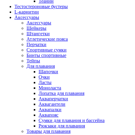
Теанин
Тестостероновые бустеры
L-карнитин
Аксессуары
Аксессуары
Шейкеры
Штангетки
Атлетические пояса
Перчатки
Спортивные сумки
Бинты спортивные
Тейпы
Для плавания
Шапочки
Очки
Ласты
Моноласта
Лопатка для плавания
Акваперчатки
Аквагантели
Аквапалки
Аквапояс
Сумки для плавания и бассейна
Рюкзаки для плавания
Товары для плавания