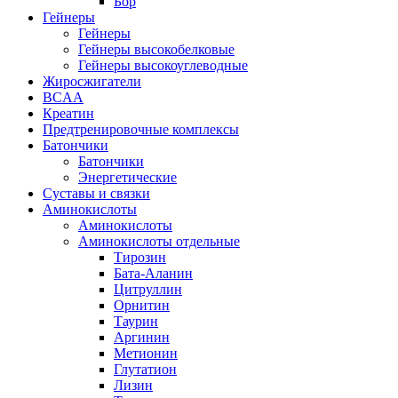
Бор
Гейнеры
Гейнеры
Гейнеры высокобелковые
Гейнеры высокоуглеводные
Жиросжигатели
BCAA
Креатин
Предтренировочные комплексы
Батончики
Батончики
Энергетические
Суставы и связки
Аминокислоты
Аминокислоты
Аминокислоты отдельные
Тирозин
Бата-Аланин
Цитруллин
Орнитин
Таурин
Аргинин
Метионин
Глутатион
Лизин