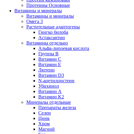
Протеины Основные
Витамины и минералы
Витамины и минералы
Омега 3
Растительные адаптогены
Гингко билоба
Астаксантин
Витамины отдельно
Альфа-липоевая кислота
Группы B
Витамин С
Витамин Е
Лютеин
Витамин D3
N-ацетилцистеин
Убихинол
Витамин А
Витамин K2
Минералы отдельные
Препараты железа
Селен
Цинк
Хром
Магний