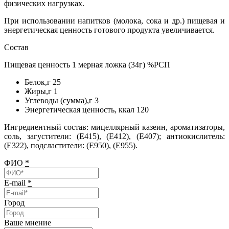
физических нагрузках.
При использовании напитков (молока, сока и др.) пищевая и
энергетическая ценность готового продукта увеличивается.
Состав
Пищевая ценность 1 мерная ложка (34г) %РСП
Белок,г 25
Жиры,г 1
Углеводы (сумма),г 3
Энергетическая ценность, ккал 120
Ингредиентный состав: мицеллярный казеин, ароматизаторы,
соль, загустители: (Е415), (Е412), (Е407); антиокислитель:
(Е322), подсластители: (Е950), (Е955).
ФИО
*
E-mail
*
Город
Ваше мнение