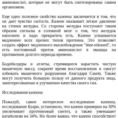
аминокислот, которые не могут быть синтезированы самим
организмом.
Еще одно полезное свойство казеина заключается в том, что
он дает чувство сытости. Казеин оказывает легкое давление
на стенки желудка. Со стороны желудка поступают таким
образом сигналы в головной мозг о том, что желудок
наполнен и надо прекратить есть. Казеин усваивается
медленнее всех прочих типов протеина. Это позволяет
создать эффект медленного высвобождения "time-released", то
есть постоянный приток аминокислот в мышцы на
протяжении долгого периода времени.
Бодибилдеры и атлеты, стремящиеся нарастить чистую
мышечную массу, сократят время восстановления и смогут
избежать мышечного разрушения благодаря Casein. Также
могут получить большую пользу от данного продукта лица,
заинтересованные в улучшении качества своего сна.
Исследования казеина
Пожалуй, самое интересное исследование казеина,
исследование Буари, установило, что казеин примерно на 30%
увеличивает протеиновый синтез, а также уменьшает
катаболизм на 34%. Но более важно, что казеин способствует