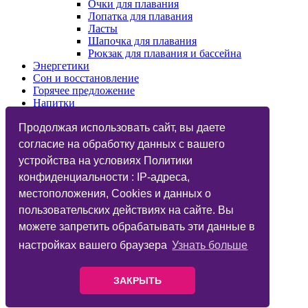
Очки для плавания
Лопатка для плавания
Ласты
Шапочка для плавания
Рюкзак для плавания и бассейна
Энергетики
Сон и восстановление
Горячее предложение
Напитки
Изотоники
Назначения
Продолжая использовать сайт, вы даете
Бренды
согласие на обработку данных с вашего
Косметика
устройства на условиях Политики
Vegan
Глютаминовая кислота
конфиденциальности : IP-адреса,
Функциональный тренинг
местоположения, Cookies и данных о
Подарочные карты
пользовательских действиях на сайте. Вы
Дисконтные карты
Фитнес-бар
можете запретить обрабатывать эти данные в
Статьи
настройках вашего браузера
Узнать больше
Вопрос Ответ
Candy Music
Бар
ЗАКРЫТЬ
Велозапчасти
Велоаксессуары