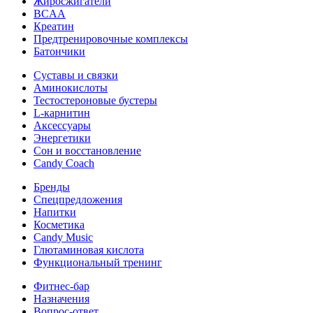
Жиросжигатели
BCAA
Креатин
Предтренировочные комплексы
Батончики
Суставы и связки
Аминокислоты
Тестостероновые бустеры
L-карнитин
Аксессуары
Энергетики
Сон и восстановление
Candy Coach
Бренды
Спецпредложения
Напитки
Косметика
Candy Music
Глютаминовая кислота
Функциональный тренинг
Фитнес-бар
Назначения
Вопрос-ответ