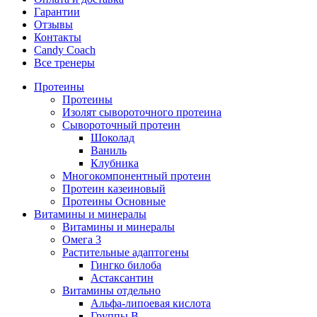
Гарантии
Отзывы
Контакты
Candy Coach
Все тренеры
Протеины
Протеины
Изолят сывороточного протеина
Сывороточный протеин
Шоколад
Ваниль
Клубника
Многокомпонентный протеин
Протеин казеиновый
Протеины Основные
Витамины и минералы
Витамины и минералы
Омега 3
Растительные адаптогены
Гингко билоба
Астаксантин
Витамины отдельно
Альфа-липоевая кислота
Группы B