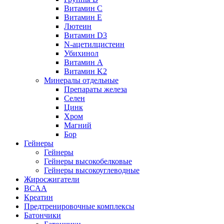
Витамин С
Витамин Е
Лютеин
Витамин D3
N-ацетилцистеин
Убихинол
Витамин А
Витамин K2
Минералы отдельные
Препараты железа
Селен
Цинк
Хром
Магний
Бор
Гейнеры
Гейнеры
Гейнеры высокобелковые
Гейнеры высокоуглеводные
Жиросжигатели
BCAA
Креатин
Предтренировочные комплексы
Батончики