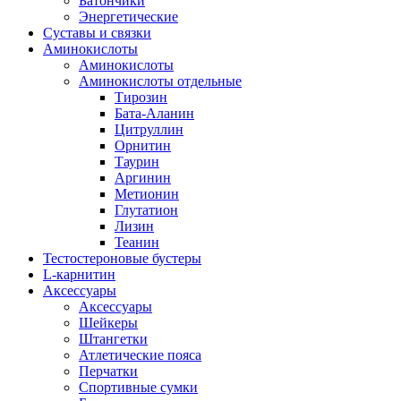
Батончики
Энергетические
Суставы и связки
Аминокислоты
Аминокислоты
Аминокислоты отдельные
Тирозин
Бата-Аланин
Цитруллин
Орнитин
Таурин
Аргинин
Метионин
Глутатион
Лизин
Теанин
Тестостероновые бустеры
L-карнитин
Аксессуары
Аксессуары
Шейкеры
Штангетки
Атлетические пояса
Перчатки
Спортивные сумки