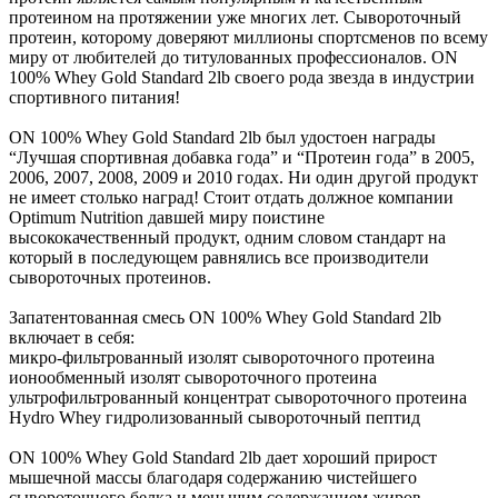
протеином на протяжении уже многих лет. Сывороточный
протеин, которому доверяют миллионы спортсменов по всему
миру от любителей до титулованных профессионалов. ON
100% Whey Gold Standard 2lb своего рода звезда в индустрии
спортивного питания!
ON 100% Whey Gold Standard 2lb был удостоен награды
“Лучшая спортивная добавка года” и “Протеин года” в 2005,
2006, 2007, 2008, 2009 и 2010 годах. Ни один другой продукт
не имеет столько наград! Стоит отдать должное компании
Optimum Nutrition давшей миру поистине
высококачественный продукт, одним словом стандарт на
который в последующем равнялись все производители
сывороточных протеинов.
Запатентованная смесь ON 100% Whey Gold Standard 2lb
включает в себя:
микро-фильтрованный изолят сывороточного протеина
ионообменный изолят сывороточного протеина
ультрофильтрованный концентрат сывороточного протеина
Hydro Whey гидролизованный сывороточный пептид
ON 100% Whey Gold Standard 2lb дает хороший прирост
мышечной массы благодаря содержанию чистейшего
сывороточного белка и меньшим содержанием жиров,