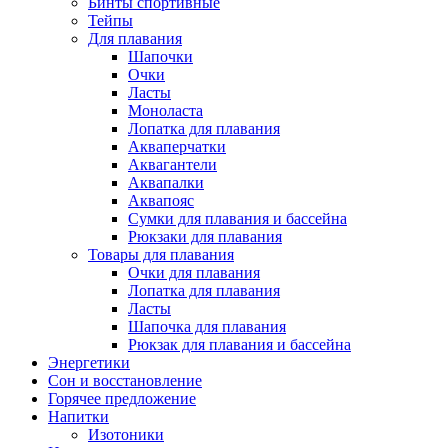
Бинты спортивные
Тейпы
Для плавания
Шапочки
Очки
Ласты
Моноласта
Лопатка для плавания
Акваперчатки
Аквагантели
Аквапалки
Аквапояс
Сумки для плавания и бассейна
Рюкзаки для плавания
Товары для плавания
Очки для плавания
Лопатка для плавания
Ласты
Шапочка для плавания
Рюкзак для плавания и бассейна
Энергетики
Сон и восстановление
Горячее предложение
Напитки
Изотоники