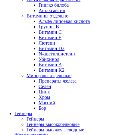
Гингко билоба
Астаксантин
Витамины отдельно
Альфа-липоевая кислота
Группы B
Витамин С
Витамин Е
Лютеин
Витамин D3
N-ацетилцистеин
Убихинол
Витамин А
Витамин K2
Минералы отдельные
Препараты железа
Селен
Цинк
Хром
Магний
Бор
Гейнеры
Гейнеры
Гейнеры высокобелковые
Гейнеры высокоуглеводные