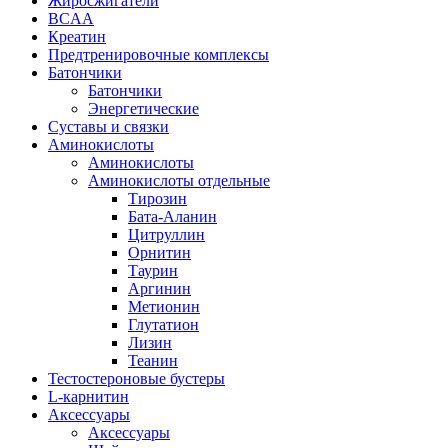
Жиросжигатели
BCAA
Креатин
Предтренировочные комплексы
Батончики
Батончики
Энергетические
Суставы и связки
Аминокислоты
Аминокислоты
Аминокислоты отдельные
Тирозин
Бата-Аланин
Цитруллин
Орнитин
Таурин
Аргинин
Метионин
Глутатион
Лизин
Теанин
Тестостероновые бустеры
L-карнитин
Аксессуары
Аксессуары