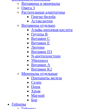
Витамины и минералы
Омега 3
Растительные адаптогены
Гингко билоба
Астаксантин
Витамины отдельно
Альфа-липоевая кислота
Группы B
Витамин С
Витамин Е
Лютеин
Витамин D3
N-ацетилцистеин
Убихинол
Витамин А
Витамин K2
Минералы отдельные
Препараты железа
Селен
Цинк
Хром
Магний
Бор
Гейнеры
Гейнеры