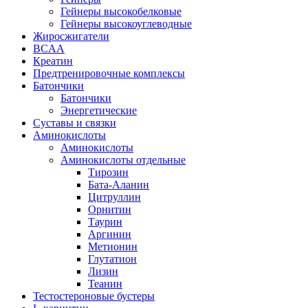
Гейнеры высокобелковые
Гейнеры высокоуглеводные
Жиросжигатели
BCAA
Креатин
Предтренировочные комплексы
Батончики
Батончики
Энергетические
Суставы и связки
Аминокислоты
Аминокислоты
Аминокислоты отдельные
Тирозин
Бата-Аланин
Цитруллин
Орнитин
Таурин
Аргинин
Метионин
Глутатион
Лизин
Теанин
Тестостероновые бустеры