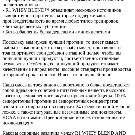
после тренировки
• R1 WHEY BLEND™ объединяет несколько источников
сывороточного протеина, которые поддерживают
производительность во время любых типов тренировок
• Без запрещенных субстанций
• Без разбавления белка дешевыми аминокислотами
Поскольку вам нужен лучший протеин, то имеет смысл
выбрать компанию, которая разрабатывает, производит и
транспортирует свои добавки с главной целью, чтобы вы
получили лучший продукт и, соответственно, отличные
результаты. Особенно, если «лучший продукт» означает
качественные ингредиенты, высокие стандарты производства
и хороший срок годности. И все это по лучшей цене.
Наша смесь из трех видов сывороточного белка представляет
собой идеальное сочетание питательных веществ высокого
качества, великолепного вкуса и превосходной цены. 100%
сывороточный протеин из сывороточных концентратов,
изолятов и гидролизатов содержит 24 г белка в одной мерной
ложке, а также натуральные незаменимые аминокислоты,
BCAA и глютамин. Превосходный во всех отношениях, не
исключая цену!
Каковы основные различия между R1 WHEY BLEND AND