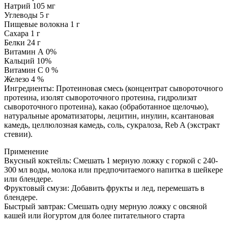
Натрий 105 мг
Углеводы 5 г
Пищевые волокна 1 г
Сахара 1 г
Белки 24 г
Витамин А 0%
Кальций 10%
Витамин С 0 %
Железо 4 %
Ингредиенты: Протеиновая смесь (концентрат сывороточного
протеина, изолят сывороточного протеина, гидролизат
сывороточного протеина), какао (обработанное щелочью),
натуральные ароматизаторы, лецитин, инулин, ксантановая
камедь, целлюлозная камедь, соль, сукралоза, Reb A (экстракт
стевии).
Применение
Вкусный коктейль: Смешать 1 мерную ложку с горкой с 240-
300 мл воды, молока или предпочитаемого напитка в шейкере
или блендере.
Фруктовый смузи: Добавить фрукты и лед, перемешать в
блендере.
Быстрый завтрак: Смешать одну мерную ложку с овсяной
кашей или йогуртом для более питательного старта