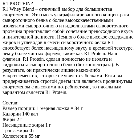
R1 PROTEIN?
R1 Whey Blend – отличный выбор для большинства
спортсменов. Эта смесь ультрафильтрованного концентрата
сывороточного белка с более высококачественными
изолятами сывороточного и гидролизатами сывороточного
протеина представляет собой сочетание превосходного вкуса
и питательной ценности. Немного более высокое содержание
жиров и углеводов в смеси сывороточного белка R1
способствует более насыщенному вкусу и кремовой текстуре,
чем у более чистых формул, такие как R1 Protein. Наш
флагман, R1 Protein, сделан полностью из изолята и
гидролизата сывороточного белка (без концентрата). В
результате, он практически лишен каких-либо
макроэлементов, которые не являются белками. Если вы
придерживаетесь строгой диеты или являетесь продвинутым
спортсменом с высокими потребностями, то идеальным
вариантом является R1 Protein.
Состав:
Размер порции: 1 мерная ложка = 34 г
Калории 140 кал
Жиры 2 г
Насыщенные жиры 1 г
Транс-жиры 0 г
Холестерин 55 мг