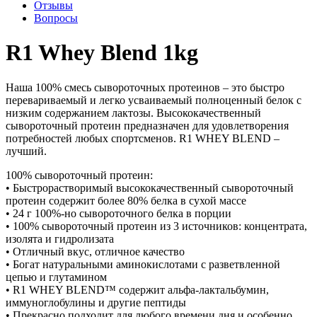
Отзывы
Вопросы
R1 Whey Blend 1kg
Наша 100% смесь сывороточных протеинов – это быстро
перевариваемый и легко усваиваемый полноценный белок с
низким содержанием лактозы. Высококачественный
сывороточный протеин предназначен для удовлетворения
потребностей любых спортсменов. R1 WHEY BLEND –
лучший.
100% сывороточный протеин:
• Быстрорастворимый высококачественный сывороточный
протеин содержит более 80% белка в сухой массе
• 24 г 100%-но сывороточного белка в порции
• 100% сывороточный протеин из 3 источников: концентрата,
изолята и гидролизата
• Отличный вкус, отличное качество
• Богат натуральными аминокислотами с разветвленной
цепью и глутамином
• R1 WHEY BLEND™ содержит альфа-лактальбумин,
иммуноглобулины и другие пептиды
• Прекрасно подходит для любого времени дня и особенно