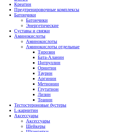
Креатин
Предтренировочные комплексы
Батончики
Батончики
Энергетические
Суставы и связки
Аминокислоты
Аминокислоты
Аминокислоты отдельные
Тирозин
Бата-Аланин
Цитруллин
Орнитин
Таурин
Аргинин
Метионин
Глутатион
Лизин
Теанин
Тестостероновые бустеры
L-карнитин
Аксессуары
Аксессуары
Шейкеры
Штангетки