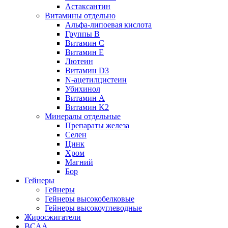
Астаксантин
Витамины отдельно
Альфа-липоевая кислота
Группы B
Витамин С
Витамин Е
Лютеин
Витамин D3
N-ацетилцистеин
Убихинол
Витамин А
Витамин K2
Минералы отдельные
Препараты железа
Селен
Цинк
Хром
Магний
Бор
Гейнеры
Гейнеры
Гейнеры высокобелковые
Гейнеры высокоуглеводные
Жиросжигатели
BCAA