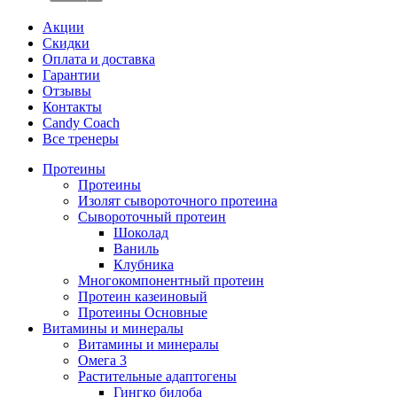
Акции
Скидки
Оплата и доставка
Гарантии
Отзывы
Контакты
Candy Coach
Все тренеры
Протеины
Протеины
Изолят сывороточного протеина
Сывороточный протеин
Шоколад
Ваниль
Клубника
Многокомпонентный протеин
Протеин казеиновый
Протеины Основные
Витамины и минералы
Витамины и минералы
Омега 3
Растительные адаптогены
Гингко билоба