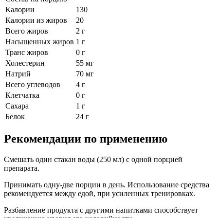
Калории
130
Калории из жиров
20
Всего жиров
2 г
Насыщенных жиров
1 г
Транс жиров
0 г
Холестерин
55 мг
Натрий
70 мг
Всего углеводов
4 г
Клетчатка
0 г
Сахара
1 г
Белок
24 г
Рекомендации по применению
Смешать один стакан воды (250 мл) с одной порцией
препарата.
Принимать одну-две порции в день. Использование средства
рекомендуется между едой, при усиленных тренировках.
Разбавление продукта с другими напитками способствует