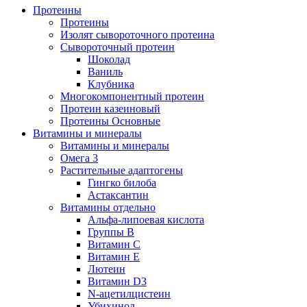
Протеины
Протеины
Изолят сывороточного протеина
Сывороточный протеин
Шоколад
Ваниль
Клубника
Многокомпонентный протеин
Протеин казеиновый
Протеины Основные
Витамины и минералы
Витамины и минералы
Омега 3
Растительные адаптогены
Гингко билоба
Астаксантин
Витамины отдельно
Альфа-липоевая кислота
Группы B
Витамин С
Витамин Е
Лютеин
Витамин D3
N-ацетилцистеин
Убихинол