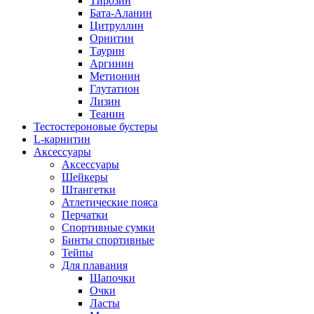
Тирозин
Бата-Аланин
Цитруллин
Орнитин
Таурин
Аргинин
Метионин
Глутатион
Лизин
Теанин
Тестостероновые бустеры
L-карнитин
Аксессуары
Аксессуары
Шейкеры
Штангетки
Атлетические пояса
Перчатки
Спортивные сумки
Бинты спортивные
Тейпы
Для плавания
Шапочки
Очки
Ласты