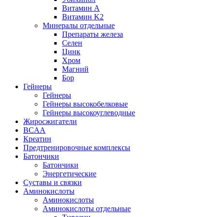
Витамин А
Витамин K2
Минералы отдельные
Препараты железа
Селен
Цинк
Хром
Магний
Бор
Гейнеры
Гейнеры
Гейнеры высокобелковые
Гейнеры высокоуглеводные
Жиросжигатели
BCAA
Креатин
Предтренировочные комплексы
Батончики
Батончики
Энергетические
Суставы и связки
Аминокислоты
Аминокислоты
Аминокислоты отдельные