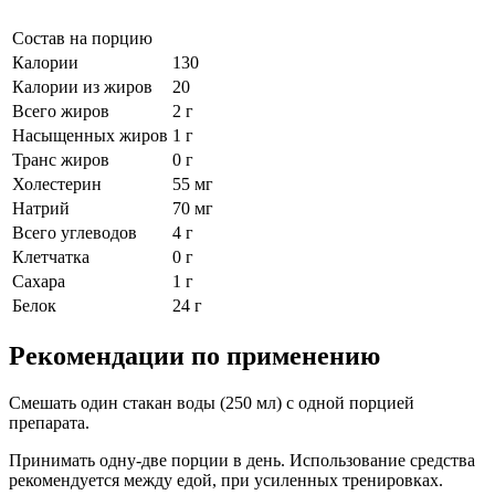
Состав на порцию
Калории
130
Калории из жиров
20
Всего жиров
2 г
Насыщенных жиров
1 г
Транс жиров
0 г
Холестерин
55 мг
Натрий
70 мг
Всего углеводов
4 г
Клетчатка
0 г
Сахара
1 г
Белок
24 г
Рекомендации по применению
Смешать один стакан воды (250 мл) с одной порцией
препарата.
Принимать одну-две порции в день. Использование средства
рекомендуется между едой, при усиленных тренировках.