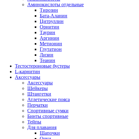
Аминокислоты отдельные
Тирозин
Бата-Аланин
Цитруллин
Орнитин
Таурин
Аргинин
Метионин
Глутатион
Лизин
Теанин
Тестостероновые бустеры
L-карнитин
Аксессуары
Аксессуары
Шейкеры
Штангетки
Атлетические пояса
Перчатки
Спортивные сумки
Бинты спортивные
Тейпы
Для плавания
Шапочки
Очки