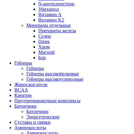
N-ацетилцистеин
Убихинол
Витамин А
Витамин K2
Минералы отдельные
Препараты железа
Селен
Цинк
Хром
Магний
Бор
Гейнеры
Гейнеры
Гейнеры высокобелковые
Гейнеры высокоуглеводные
Жиросжигатели
BCAA
Креатин
Предтренировочные комплексы
Батончики
Батончики
Энергетические
Суставы и связки
Аминокислоты
Аминокислоты