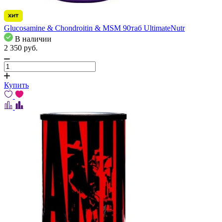
Glucosamine & Chondroitin & MSM 90таб UltimateNutr
В наличии
2 350
pуб.
Купить