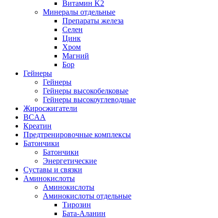
Витамин K2
Минералы отдельные
Препараты железа
Селен
Цинк
Хром
Магний
Бор
Гейнеры
Гейнеры
Гейнеры высокобелковые
Гейнеры высокоуглеводные
Жиросжигатели
BCAA
Креатин
Предтренировочные комплексы
Батончики
Батончики
Энергетические
Суставы и связки
Аминокислоты
Аминокислоты
Аминокислоты отдельные
Тирозин
Бата-Аланин