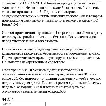
согласно ТР ТС 022/2011 «Пищевая продукция в части ее
маркировки». Не превышает верхний допустимый уровень
согласно приложении. 5 «Единых санитарно-
эпидемиологических и гигиенических требований к товарам,
подлежащим санитарно-эпидемиологическому надзору ТС
ЕвроАзЭС»
Способ применения: принимать 1 порцию — по 25мл в день,
используя мерный колпачок на бутылке. Возможен осадок,
перед употреблением взбалтывать.
Противопоказания: индивидуальная непереносимость
компонентов продуктов, беременность и кормление грудью.
Перед применением проконсультируйтесь со специалистом.
Не является лекарственным средством.
Срок хранения: 18 месяцев с даты изготовления в
оригинальной упаковке при температуре не ниже 0С и не
выше 22С без прямого попадания солнечных лучей в местах,
недоступных для детей. После вскрытия хранить не более 4х
недель в холодильнике в плотно закрытой бутылке.
опускается незначительный осадок.600
ФИО
*