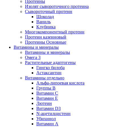
Протеины
Изолят сывороточного протеина
Сывороточный протеин
Шоколад
Ваниль
Клубника
Многокомпонентный протеин
Протеин казеиновый
Протеины Основные
Витамины и минералы
Витамины и минералы
Омега 3
Растительные адаптогены
Гингко билоба
Астаксантин
Витамины отдельно
Альфа-липоевая кислота
Группы B
Витамин С
Витамин Е
Лютеин
Витамин D3
N-ацетилцистеин
Убихинол
Витамин А