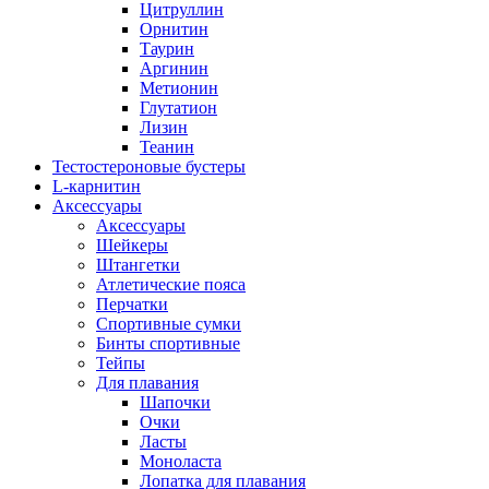
Цитруллин
Орнитин
Таурин
Аргинин
Метионин
Глутатион
Лизин
Теанин
Тестостероновые бустеры
L-карнитин
Аксессуары
Аксессуары
Шейкеры
Штангетки
Атлетические пояса
Перчатки
Спортивные сумки
Бинты спортивные
Тейпы
Для плавания
Шапочки
Очки
Ласты
Моноласта
Лопатка для плавания