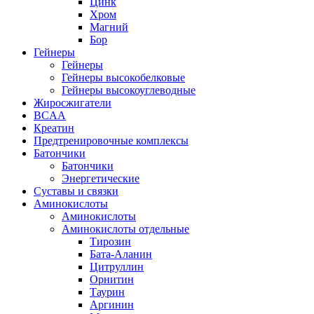
Цинк
Хром
Магний
Бор
Гейнеры
Гейнеры
Гейнеры высокобелковые
Гейнеры высокоуглеводные
Жиросжигатели
BCAA
Креатин
Предтренировочные комплексы
Батончики
Батончики
Энергетические
Суставы и связки
Аминокислоты
Аминокислоты
Аминокислоты отдельные
Тирозин
Бата-Аланин
Цитруллин
Орнитин
Таурин
Аргинин