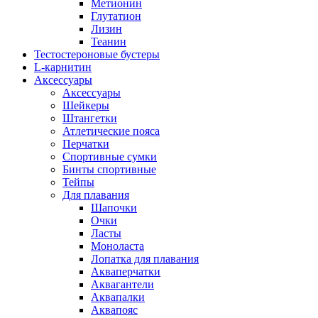
Метионин
Глутатион
Лизин
Теанин
Тестостероновые бустеры
L-карнитин
Аксессуары
Аксессуары
Шейкеры
Штангетки
Атлетические пояса
Перчатки
Спортивные сумки
Бинты спортивные
Тейпы
Для плавания
Шапочки
Очки
Ласты
Моноласта
Лопатка для плавания
Акваперчатки
Аквагантели
Аквапалки
Аквапояс