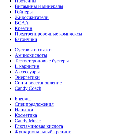
Протеины
Витамины и минералы
Гейнеры
Жиросжигатели
BCAA
Креатин
Предтренировочные комплексы
Батончики
Суставы и связки
Аминокислоты
Тестостероновые бустеры
L-карнитин
Аксессуары
Энергетики
Сон и восстановление
Candy Coach
Бренды
Спецпредложения
Напитки
Косметика
Candy Music
Глютаминовая кислота
Функциональный тренинг