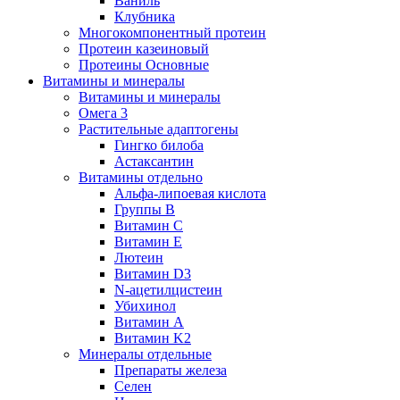
Ваниль
Клубника
Многокомпонентный протеин
Протеин казеиновый
Протеины Основные
Витамины и минералы
Витамины и минералы
Омега 3
Растительные адаптогены
Гингко билоба
Астаксантин
Витамины отдельно
Альфа-липоевая кислота
Группы B
Витамин С
Витамин Е
Лютеин
Витамин D3
N-ацетилцистеин
Убихинол
Витамин А
Витамин K2
Минералы отдельные
Препараты железа
Селен