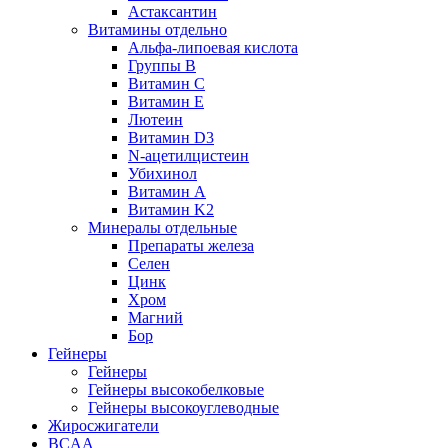
Астаксантин
Витамины отдельно
Альфа-липоевая кислота
Группы B
Витамин С
Витамин Е
Лютеин
Витамин D3
N-ацетилцистеин
Убихинол
Витамин А
Витамин K2
Минералы отдельные
Препараты железа
Селен
Цинк
Хром
Магний
Бор
Гейнеры
Гейнеры
Гейнеры высокобелковые
Гейнеры высокоуглеводные
Жиросжигатели
BCAA