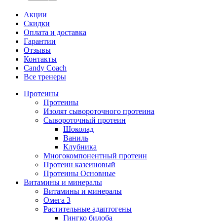
Акции
Скидки
Оплата и доставка
Гарантии
Отзывы
Контакты
Candy Coach
Все тренеры
Протеины
Протеины
Изолят сывороточного протеина
Сывороточный протеин
Шоколад
Ваниль
Клубника
Многокомпонентный протеин
Протеин казеиновый
Протеины Основные
Витамины и минералы
Витамины и минералы
Омега 3
Растительные адаптогены
Гингко билоба