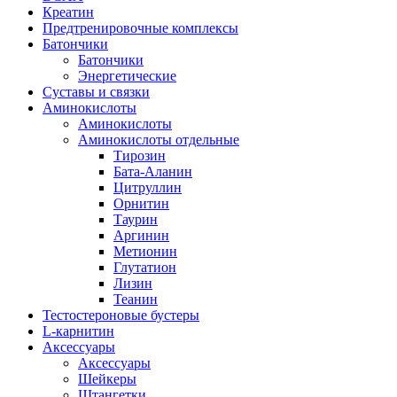
Креатин
Предтренировочные комплексы
Батончики
Батончики
Энергетические
Суставы и связки
Аминокислоты
Аминокислоты
Аминокислоты отдельные
Тирозин
Бата-Аланин
Цитруллин
Орнитин
Таурин
Аргинин
Метионин
Глутатион
Лизин
Теанин
Тестостероновые бустеры
L-карнитин
Аксессуары
Аксессуары
Шейкеры
Штангетки