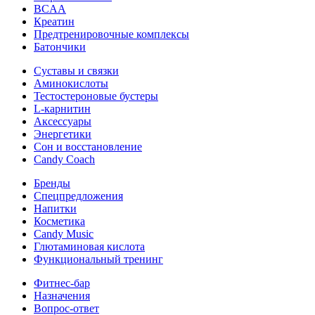
BCAA
Креатин
Предтренировочные комплексы
Батончики
Суставы и связки
Аминокислоты
Тестостероновые бустеры
L-карнитин
Аксессуары
Энергетики
Сон и восстановление
Candy Coach
Бренды
Спецпредложения
Напитки
Косметика
Candy Music
Глютаминовая кислота
Функциональный тренинг
Фитнес-бар
Назначения
Вопрос-ответ