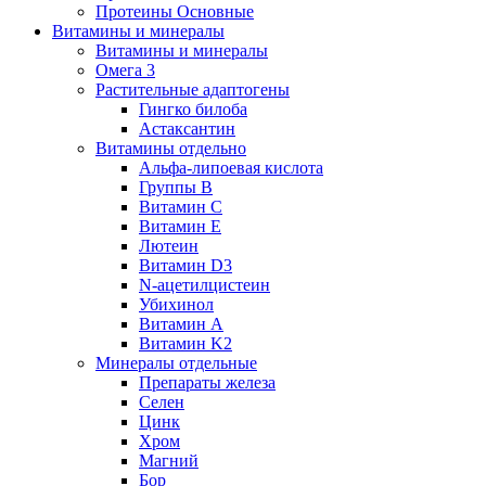
Протеины Основные
Витамины и минералы
Витамины и минералы
Омега 3
Растительные адаптогены
Гингко билоба
Астаксантин
Витамины отдельно
Альфа-липоевая кислота
Группы B
Витамин С
Витамин Е
Лютеин
Витамин D3
N-ацетилцистеин
Убихинол
Витамин А
Витамин K2
Минералы отдельные
Препараты железа
Селен
Цинк
Хром
Магний
Бор