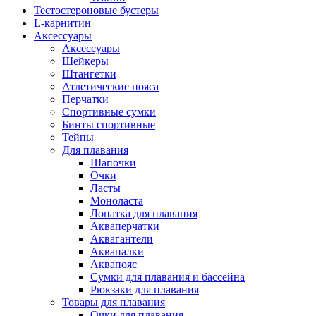
Тестостероновые бустеры
L-карнитин
Аксессуары
Аксессуары
Шейкеры
Штангетки
Атлетические пояса
Перчатки
Спортивные сумки
Бинты спортивные
Тейпы
Для плавания
Шапочки
Очки
Ласты
Моноласта
Лопатка для плавания
Акваперчатки
Аквагантели
Аквапалки
Аквапояс
Сумки для плавания и бассейна
Рюкзаки для плавания
Товары для плавания
Очки для плавания