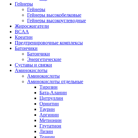
Гейнеры
Гейнеры
Гейнеры высокобелковые
Гейнеры высокоуглеводные
Жиросжигатели
BCAA
Креатин
Предтренировочные комплексы
Батончики
Батончики
Энергетические
Суставы и связки
Аминокислоты
Аминокислоты
Аминокислоты отдельные
Тирозин
Бата-Аланин
Цитруллин
Орнитин
Таурин
Аргинин
Метионин
Глутатион
Лизин
Теанин