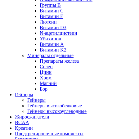
Группы B
Витамин С
Витамин Е
Лютеин
Витамин D3
N-ацетилцистеин
Убихинол
Витамин А
Витамин K2
Минералы отдельные
Препараты железа
Селен
Цинк
Хром
Магний
Бор
Гейнеры
Гейнеры
Гейнеры высокобелковые
Гейнеры высокоуглеводные
Жиросжигатели
BCAA
Креатин
Предтренировочные комплексы