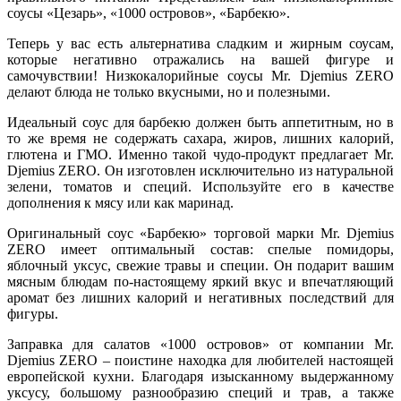
соусы «Цезарь», «1000 островов», «Барбекю».
Теперь у вас есть альтернатива сладким и жирным соусам,
которые негативно отражались на вашей фигуре и
самочувствии! Низкокалорийные соусы Mr. Djemius ZERO
делают блюда не только вкусными, но и полезными.
Идеальный соус для барбекю должен быть аппетитным, но в
то же время не содержать сахара, жиров, лишних калорий,
глютена и ГМО. Именно такой чудо-продукт предлагает Mr.
Djemius ZERO. Он изготовлен исключительно из натуральной
зелени, томатов и специй. Используйте его в качестве
дополнения к мясу или как маринад.
Оригинальный соус «Барбекю» торговой марки Mr. Djemius
ZERO имеет оптимальный состав: спелые помидоры,
яблочный уксус, свежие травы и специи. Он подарит вашим
мясным блюдам по-настоящему яркий вкус и впечатляющий
аромат без лишних калорий и негативных последствий для
фигуры.
Заправка для салатов «1000 островов» от компании Mr.
Djemius ZERO – поистине находка для любителей настоящей
европейской кухни. Благодаря изысканному выдержанному
уксусу, большому разнообразию специй и трав, а также