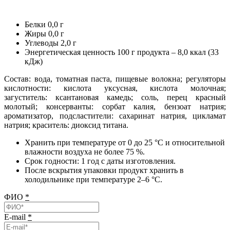
Белки 0,0 г
Жиры 0,0 г
Углеводы 2,0 г
Энергетическая ценность 100 г продукта – 8,0 ккал (33
кДж)
Состав: вода, томатная паста, пищевые волокна; регуляторы
кислотности: кислота уксусная, кислота молочная;
загуститель: ксантановая камедь; соль, перец красный
молотый; консерванты: сорбат калия, бензоат натрия;
ароматизатор, подсластители: сахаринат натрия, цикламат
натрия; краситель: диоксид титана.
Хранить при температуре от 0 до 25 °C и относительной
влажности воздуха не более 75 %.
Срок годности: 1 год с даты изготовления.
После вскрытия упаковки продукт хранить в
холодильнике при температуре 2–6 °C.
ФИО
*
E-mail
*