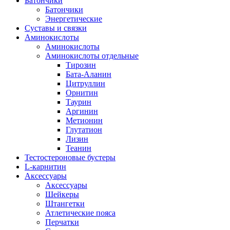
Батончики
Батончики
Энергетические
Суставы и связки
Аминокислоты
Аминокислоты
Аминокислоты отдельные
Тирозин
Бата-Аланин
Цитруллин
Орнитин
Таурин
Аргинин
Метионин
Глутатион
Лизин
Теанин
Тестостероновые бустеры
L-карнитин
Аксессуары
Аксессуары
Шейкеры
Штангетки
Атлетические пояса
Перчатки