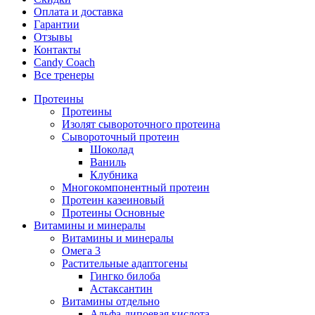
Оплата и доставка
Гарантии
Отзывы
Контакты
Candy Coach
Все тренеры
Протеины
Протеины
Изолят сывороточного протеина
Сывороточный протеин
Шоколад
Ваниль
Клубника
Многокомпонентный протеин
Протеин казеиновый
Протеины Основные
Витамины и минералы
Витамины и минералы
Омега 3
Растительные адаптогены
Гингко билоба
Астаксантин
Витамины отдельно
Альфа-липоевая кислота