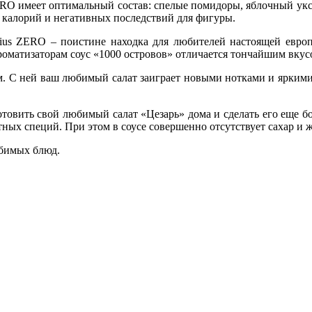
ERO имеет оптимальный состав: спелые помидоры, яблочный укс
 калорий и негативных последствий для фигуры.
mius ZERO – поистине находка для любителей настоящей евро
роматизаторам соус «1000 островов» отличается тончайшим вкус
м. С ней ваш любимый салат заиграет новыми нотками и яркими 
отовить свой любимый салат «Цезарь» дома и сделать его еще бо
тных специй. При этом в соусе совершенно отсутствует сахар и 
юбимых блюд.