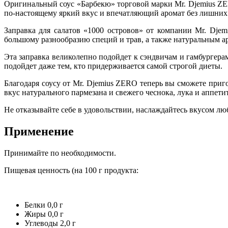
Оригинальный соус «Барбекю» торговой марки Mr. Djemius Z
по-настоящему яркий вкус и впечатляющий аромат без лишних
Заправка для салатов «1000 островов» от компании Mr. Dje
большому разнообразию специй и трав, а также натуральным а
Эта заправка великолепно подойдет к сэндвичам и гамбургера
подойдет даже тем, кто придерживается самой строгой диеты.
Благодаря соусу от Mr. Djemius ZERO теперь вы сможете приг
вкус натурального пармезана и свежего чеснока, лука и аппети
Не отказывайте себе в удовольствии, наслаждайтесь вкусом л
Применение
Принимайте по необходимости.
Пищевая ценность (на 100 г продукта:
Белки 0,0 г
Жиры 0,0 г
Углеводы 2,0 г