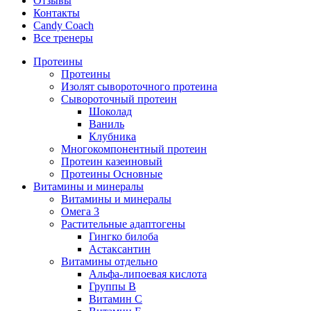
Отзывы
Контакты
Candy Coach
Все тренеры
Протеины
Протеины
Изолят сывороточного протеина
Сывороточный протеин
Шоколад
Ваниль
Клубника
Многокомпонентный протеин
Протеин казеиновый
Протеины Основные
Витамины и минералы
Витамины и минералы
Омега 3
Растительные адаптогены
Гингко билоба
Астаксантин
Витамины отдельно
Альфа-липоевая кислота
Группы B
Витамин С