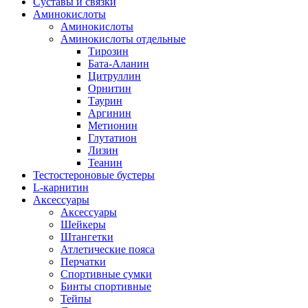
Суставы и связки
Аминокислоты
Аминокислоты
Аминокислоты отдельные
Тирозин
Бата-Аланин
Цитруллин
Орнитин
Таурин
Аргинин
Метионин
Глутатион
Лизин
Теанин
Тестостероновые бустеры
L-карнитин
Аксессуары
Аксессуары
Шейкеры
Штангетки
Атлетические пояса
Перчатки
Спортивные сумки
Бинты спортивные
Тейпы