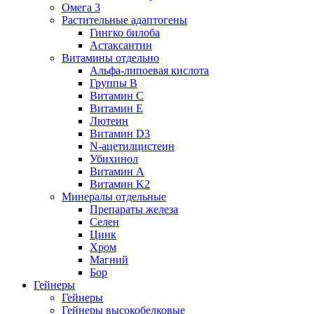
Омега 3
Растительные адаптогены
Гингко билоба
Астаксантин
Витамины отдельно
Альфа-липоевая кислота
Группы B
Витамин С
Витамин Е
Лютеин
Витамин D3
N-ацетилцистеин
Убихинол
Витамин А
Витамин K2
Минералы отдельные
Препараты железа
Селен
Цинк
Хром
Магний
Бор
Гейнеры
Гейнеры
Гейнеры высокобелковые