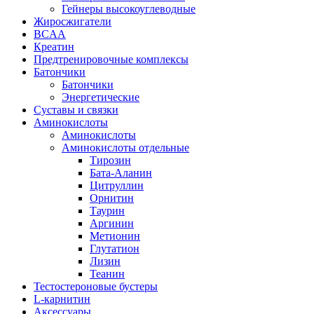
Гейнеры высокоуглеводные
Жиросжигатели
BCAA
Креатин
Предтренировочные комплексы
Батончики
Батончики
Энергетические
Суставы и связки
Аминокислоты
Аминокислоты
Аминокислоты отдельные
Тирозин
Бата-Аланин
Цитруллин
Орнитин
Таурин
Аргинин
Метионин
Глутатион
Лизин
Теанин
Тестостероновые бустеры
L-карнитин
Аксессуары