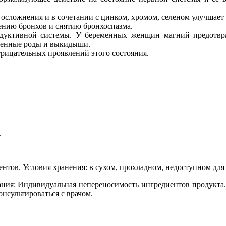
 осложнения и в сочетании с цинком, хромом, селеном улучшае
ению бронхов и снятию бронхоспазма.
одуктивной системы. У беременных женщин магний предотвращ
еменные роды и выкидыши.
рицательных проявлений этого состояния.
.
тов. Условия хранения: в сухом, прохладном, недоступном для д
ания: Индивидуальная непереносимость ингредиентов продукта. 
сультироваться с врачом.