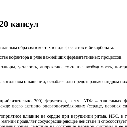
20 капсул
 главным образом в костях в виде фосфатов и бикарбоната.
стве кофактора в ряде важнейших ферментативных процессов.
 запоры, усталость, анорексию, смятение, возбудимость, пот
алкогольном опьянении, ослабляя или предотвращая синдром по
приблизительно 300) ферментов, в т.ч. АТФ – зависимых ф
прежде всего активно энергопотребляющих (сердце, нервная 
гоприятное влияние на сердце при нарушении ритма, ИБС, в т
 магний проявляет сосудорасширяющее действие и способствует
нормализующее действие на состояние нервной системы и её 