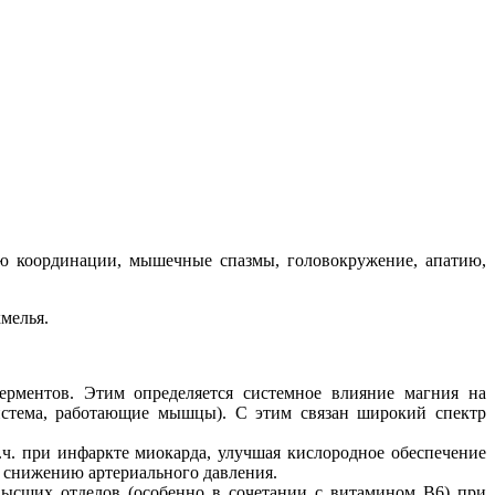
ерю координации, мышечные спазмы, головокружение, апатию,
хмелья.
ерментов. Этим определяется системное влияние магния на
система, работающие мышцы). С этим связан широкий спектр
.ч. при инфаркте миокарда, улучшая кислородное обеспечение
 снижению артериального давления.
высших отделов (особенно в сочетании с витамином В6) при