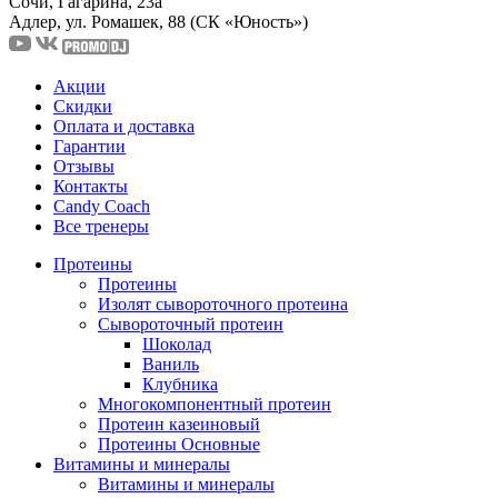
Сочи, Гагарина, 23а
Адлер, ул. Ромашек, 88
(СК «Юность»)
Акции
Скидки
Оплата и доставка
Гарантии
Отзывы
Контакты
Candy Coach
Все тренеры
Протеины
Протеины
Изолят сывороточного протеина
Сывороточный протеин
Шоколад
Ваниль
Клубника
Многокомпонентный протеин
Протеин казеиновый
Протеины Основные
Витамины и минералы
Витамины и минералы