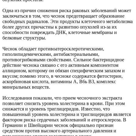
Одна из причин снижения риска раковых заболеваний может
заключаться в том, что чеснок предотвращает образование
свободных радикалов. Эти продукты клеточного метаболизма
более других причастны к развитию опухолей из-за их
способности повреждать ДНК, клеточные мембраны и
белковые структуры.
Чеснок обладает противоатеросклеротическими,
гиполипидемическими, антибактериальными,
противогрибковыми свойствами. Сильное бактерицидное
действие чеснока связано с его активным компонентом
аллицином, которому он обязан специфическим запахом и
вкусом; помимо этого, в чесноке содержатся фитостерин,
аскорбиновая кислота, витамины А, В6ь В3, комплекс
минеральных веществ.
Исследования показали, что прием чесночного экстракта
позволяет снизить уровень холестерина в крови. При этом
снижается и уровень триглицеридов. Известно, что
повышенный уровень холестерина и триглицеридов является
фактором риска сердечных заболеваний и атеросклероза. В
Германии и Швейцарии чеснок официально признан
средством против высокого артериального давления и