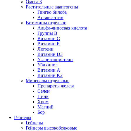
Омега 3
Растительные адаптогены
Гингко билоба
Астаксантин
Витамины отдельно
Альфа-липоевая кислота
Группы B
Витамин С
Витамин Е
Лютеин
Витамин D3
N-ацетилцистеин
Убихинол
Витамин А
Витамин K2
Минералы отдельные
Препараты железа
Селен
Цинк
Хром
Магний
Бор
Гейнеры
Гейнеры
Гейнеры высокобелковые