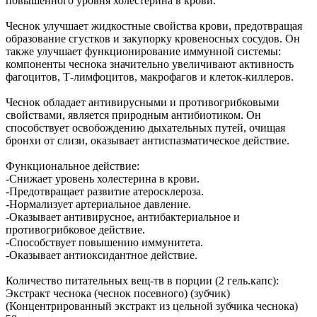
повышенного уровня холестерина в крови.
Чеснок улучшает жидкостные свойства крови, предотвращая
образование сгустков и закупорку кровеносных сосудов. Он
также улучшает функционирование иммунной системы:
компоненты чеснока значительно увеличивают активность
фагоцитов, Т-лимфоцитов, макрофагов и клеток-киллеров.
Чеснок обладает антивирусными и противогрибковыми
свойствами, является природным антибиотиком. Он
способствует освобождению дыхательных путей, очищая
бронхи от слизи, оказывает антиспазматическое действие.
Функциональное действие:
-Снижает уровень холестерина в крови.
-Предотвращает развитие атеросклероза.
-Нормализует артериальное давление.
-Оказывает антивирусное, антибактериальное и
противогрибковое действие.
-Способствует повышению иммунитета.
-Оказывает антиоксидантное действие.
Количество питательных вещ-тв в порции (2 гель.капс):
Экстракт чеснока (чеснок посевного) (зубчик)
(Концентрированный экстракт из цельной зубчика чеснока)