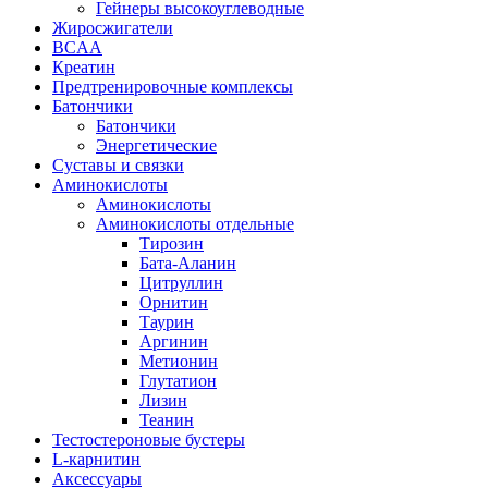
Гейнеры высокоуглеводные
Жиросжигатели
BCAA
Креатин
Предтренировочные комплексы
Батончики
Батончики
Энергетические
Суставы и связки
Аминокислоты
Аминокислоты
Аминокислоты отдельные
Тирозин
Бата-Аланин
Цитруллин
Орнитин
Таурин
Аргинин
Метионин
Глутатион
Лизин
Теанин
Тестостероновые бустеры
L-карнитин
Аксессуары