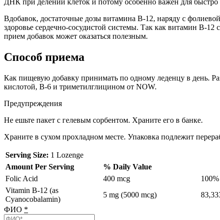
ДНК при делении клеток и потому особенно важен для быстро 
Вдобавок, достаточные дозы витамина B-12, наряду с фолиево
здоровье сердечно-сосудистой системы. Так как витамин B-12
прием добавок может оказаться полезным.
Способ приема
Как пищевую добавку принимать по одному леденцу в день. Раз
кислотой, B-6 и триметилглицином от NOW.
Предупреждения
Не ешьте пакет с гелевым сорбентом. Храните его в банке.
Храните в сухом прохладном месте. Упаковка подлежит перера
Serving Size:
1 Lozenge
Amount Per Serving
% Daily Value
Folic Acid
400 mcg
100%
Vitamin B-12 (as
5 mg (5000 mcg)
83,3
Cyanocobalamin)
ФИО
*