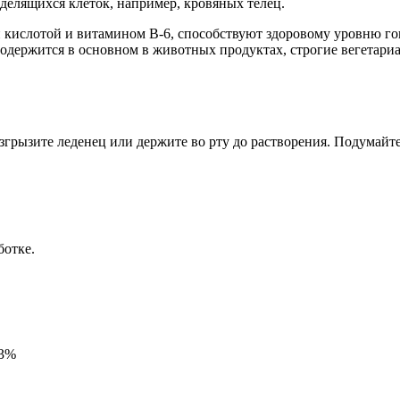
делящихся клеток, например, кровяных телец.
й кислотой и витамином B-6, способствуют здоровому уровню г
 содержится в основном в животных продуктах, строгие вегетар
грызите леденец или держите во рту до растворения. Подумайте
ботке.
33%