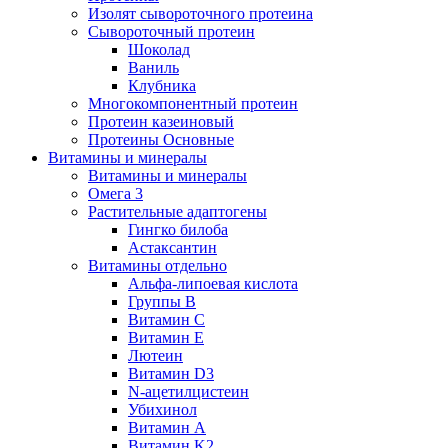
Изолят сывороточного протеина
Сывороточный протеин
Шоколад
Ваниль
Клубника
Многокомпонентный протеин
Протеин казеиновый
Протеины Основные
Витамины и минералы
Витамины и минералы
Омега 3
Растительные адаптогены
Гингко билоба
Астаксантин
Витамины отдельно
Альфа-липоевая кислота
Группы B
Витамин С
Витамин Е
Лютеин
Витамин D3
N-ацетилцистеин
Убихинол
Витамин А
Витамин K2