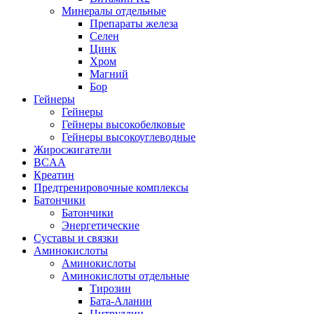
Минералы отдельные
Препараты железа
Селен
Цинк
Хром
Магний
Бор
Гейнеры
Гейнеры
Гейнеры высокобелковые
Гейнеры высокоуглеводные
Жиросжигатели
BCAA
Креатин
Предтренировочные комплексы
Батончики
Батончики
Энергетические
Суставы и связки
Аминокислоты
Аминокислоты
Аминокислоты отдельные
Тирозин
Бата-Аланин
Цитруллин