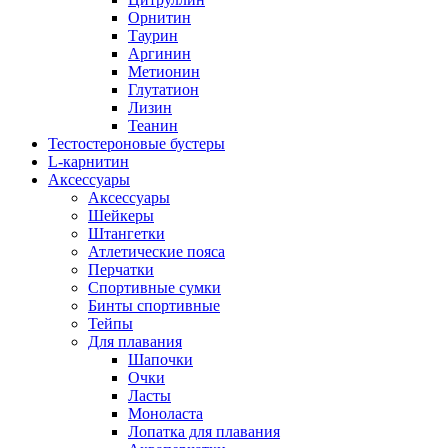
Орнитин
Таурин
Аргинин
Метионин
Глутатион
Лизин
Теанин
Тестостероновые бустеры
L-карнитин
Аксессуары
Аксессуары
Шейкеры
Штангетки
Атлетические пояса
Перчатки
Спортивные сумки
Бинты спортивные
Тейпы
Для плавания
Шапочки
Очки
Ласты
Моноласта
Лопатка для плавания