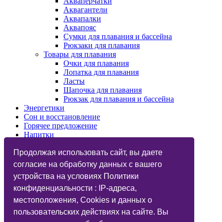
Акваперчатки
Аквагантели
Аквапалки
Аквапояс
Сумки для плавания и бассейна
Рюкзаки для плавания
Товары для плавания
Очки для плавания
Лопатка для плавания
Ласты
Шапочка для плавания
Рюкзак для плавания и бассейна
Энергетики
Сон и восстановление
Горячее предложение
Напитки
Изотоники
Назначения
Продолжая использовать сайт, вы даете
Бренды
согласие на обработку данных с вашего
Косметика
устройства на условиях Политики
Vegan
Глютаминовая кислота
конфиденциальности : IP-адреса,
Функциональный тренинг
местоположения, Cookies и данных о
Подарочные карты
пользовательских действиях на сайте. Вы
Дисконтные карты