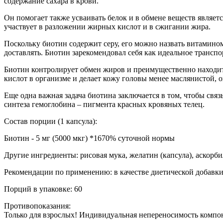
содержание сахара в крови.
Он помогает также усваивать белок и в обмене веществ являе
участвует в разложении жирных кислот и в сжигании жира.
Поскольку биотин содержит серу, его можно назвать витамином 
доставлять. Биотин зарекомендовал себя как идеальное транспор
Биотин контролирует обмен жиров и преимущественно находитс
кислот в организме и делает кожу головы менее маслянистой,
Еще одна важная задача биотина заключается в том, чтобы свя
синтеза гемоглобина – пигмента красных кровяных телец.
Состав порции (1 капсула):
Биотин - 5 мг (5000 мкг) *1670% суточной нормы
Другие ингредиенты: рисовая мука, желатин (капсула), аскорб
Рекомендации по применению: в качестве диетической добавки 
Порций в упаковке: 60
Противопоказания:
Только для взрослых! Индивидуальная непереносимость компо