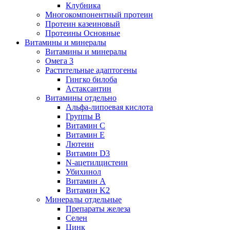
Клубника
Многокомпонентный протеин
Протеин казеиновый
Протеины Основные
Витамины и минералы
Витамины и минералы
Омега 3
Растительные адаптогены
Гингко билоба
Астаксантин
Витамины отдельно
Альфа-липоевая кислота
Группы B
Витамин С
Витамин Е
Лютеин
Витамин D3
N-ацетилцистеин
Убихинол
Витамин А
Витамин K2
Минералы отдельные
Препараты железа
Селен
Цинк