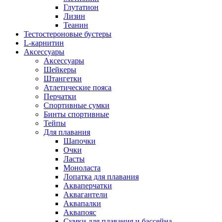
Глутатион
Лизин
Теанин
Тестостероновые бустеры
L-карнитин
Аксессуары
Аксессуары
Шейкеры
Штангетки
Атлетические пояса
Перчатки
Спортивные сумки
Бинты спортивные
Тейпы
Для плавания
Шапочки
Очки
Ласты
Моноласта
Лопатка для плавания
Акваперчатки
Аквагантели
Аквапалки
Аквапояс
Сумки для плавания и бассейна