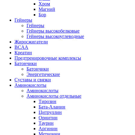
Хром
Магний
Бор
Гейнеры
Гейнеры
Гейнеры высокобелковые
Гейнеры высокоуглеводные
Жиросжигатели
BCAA
Креатин
Предтренировочные комплексы
Батончики
Батончики
Энергетические
Суставы и связки
Аминокислоты
Аминокислоты
Аминокислоты отдельные
Тирозин
Бата-Аланин
Цитруллин
Орнитин
Таурин
Аргинин
Метионин