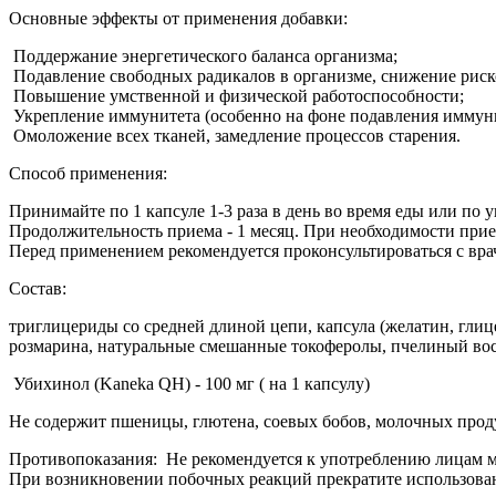
Основные эффекты от применения добавки:
Поддержание энергетического баланса организма;
Подавление свободных радикалов в организме, снижение риско
Повышение умственной и физической работоспособности;
Укрепление иммунитета (особенно на фоне подавления иммун
Омоложение всех тканей, замедление процессов старения.
Способ применения:
Принимайте по 1 капсуле 1-3 раза в день во время еды или по 
Продолжительность приема - 1 месяц. При необходимости при
Перед применением рекомендуется проконсультироваться с вра
Состав:
триглицериды со средней длиной цепи, капсула (желатин, глиц
розмарина, натуральные смешанные токоферолы, пчелиный воск
Убихинол (Kaneka QH) - 100 мг ( на 1 капсулу)
Не содержит пшеницы, глютена, соевых бобов, молочных продук
Противопоказания: Не рекомендуется к употреблению лицам м
При возникновении побочных реакций прекратите использова