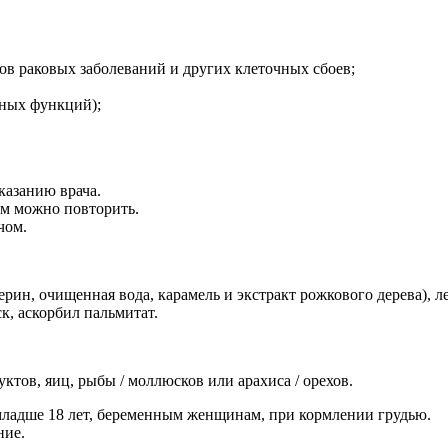
в раковых заболеваний и других клеточных сбоев;
ных функций);
указанию врача.
ем можно повторить.
чом.
ерин, очищенная вода, карамель и экстракт рожкового дерева), 
, аскорбил пальмитат.
тов, яиц, рыбы / моллюсков или арахиса / орехов.
ладше 18 лет, беременным женщинам, при кормлении грудью.
ние.