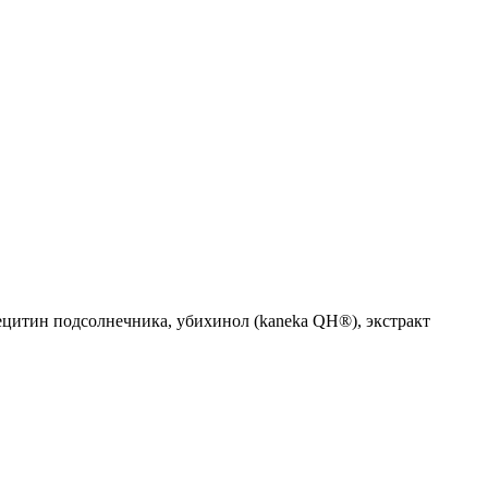
лецитин подсолнечника, убихинол (kaneka QH®), экстракт