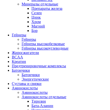
Минералы отдельные
Препараты железа
Селен
Цинк
Хром
Магний
Бор
Гейнеры
Гейнеры
Гейнеры высокобелковые
Гейнеры высокоуглеводные
Жиросжигатели
BCAA
Креатин
Предтренировочные комплексы
Батончики
Батончики
Энергетические
Суставы и связки
Аминокислоты
Аминокислоты
Аминокислоты отдельные
Тирозин
Бата-Аланин