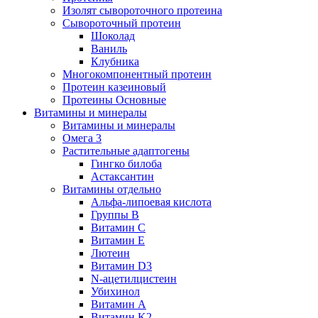
Изолят сывороточного протеина
Сывороточный протеин
Шоколад
Ваниль
Клубника
Многокомпонентный протеин
Протеин казеиновый
Протеины Основные
Витамины и минералы
Витамины и минералы
Омега 3
Растительные адаптогены
Гингко билоба
Астаксантин
Витамины отдельно
Альфа-липоевая кислота
Группы B
Витамин С
Витамин Е
Лютеин
Витамин D3
N-ацетилцистеин
Убихинол
Витамин А
Витамин K2