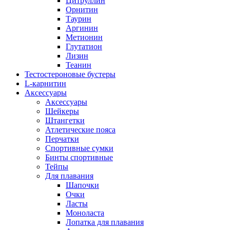
Цитруллин
Орнитин
Таурин
Аргинин
Метионин
Глутатион
Лизин
Теанин
Тестостероновые бустеры
L-карнитин
Аксессуары
Аксессуары
Шейкеры
Штангетки
Атлетические пояса
Перчатки
Спортивные сумки
Бинты спортивные
Тейпы
Для плавания
Шапочки
Очки
Ласты
Моноласта
Лопатка для плавания