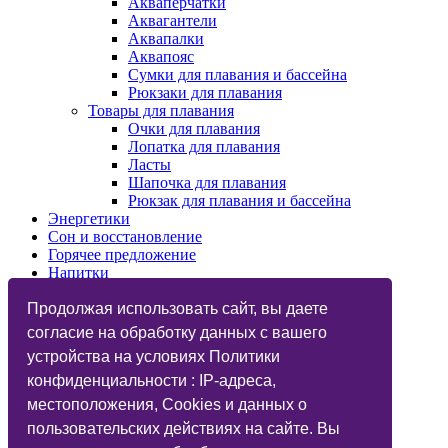
Акваперчатки
Аквагантели
Аквапалки
Аквапояс
Сумки для плавания и бассейна
Рюкзаки для плавания
Товары для плавания
Очки для плавания
Лопатка для плавания
Ласты
Шапочка для плавания
Рюкзак для плавания и бассейна
Энергетики
Сон и восстановление
Горячее предложение
Напитки
Изотоники
Назначения
Продолжая использовать сайт, вы даете
Бренды
согласие на обработку данных с вашего
Косметика
устройства на условиях Политики
Vegan
Глютаминовая кислота
конфиденциальности : IP-адреса,
Функциональный тренинг
местоположения, Cookies и данных о
Подарочные карты
пользовательских действиях на сайте. Вы
Дисконтные карты