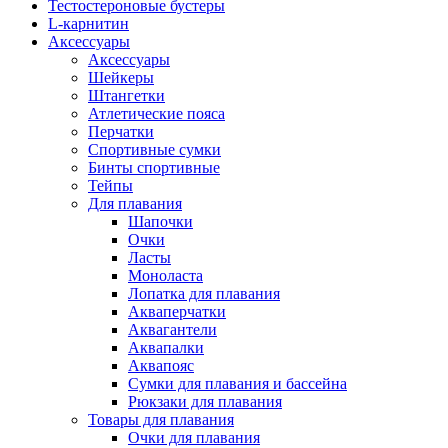
Тестостероновые бустеры
L-карнитин
Аксессуары
Аксессуары
Шейкеры
Штангетки
Атлетические пояса
Перчатки
Спортивные сумки
Бинты спортивные
Тейпы
Для плавания
Шапочки
Очки
Ласты
Моноласта
Лопатка для плавания
Акваперчатки
Аквагантели
Аквапалки
Аквапояс
Сумки для плавания и бассейна
Рюкзаки для плавания
Товары для плавания
Очки для плавания