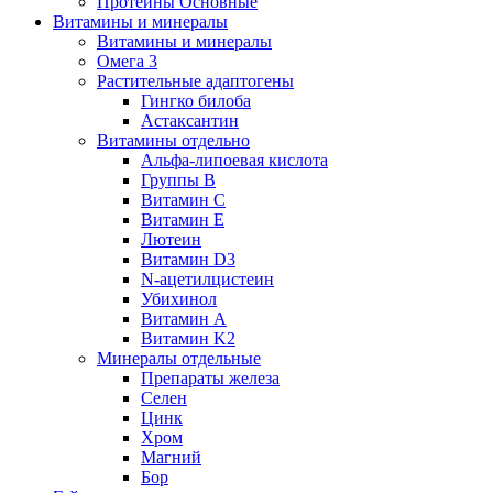
Протеины Основные
Витамины и минералы
Витамины и минералы
Омега 3
Растительные адаптогены
Гингко билоба
Астаксантин
Витамины отдельно
Альфа-липоевая кислота
Группы B
Витамин С
Витамин Е
Лютеин
Витамин D3
N-ацетилцистеин
Убихинол
Витамин А
Витамин K2
Минералы отдельные
Препараты железа
Селен
Цинк
Хром
Магний
Бор