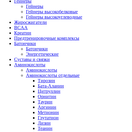
Гейнеры
Гейнеры
Гейнеры высокобелковые
Гейнеры высокоуглеводные
Жиросжигатели
BCAA
Креатин
Предтренировочные комплексы
Батончики
Батончики
Энергетические
Суставы и связки
Аминокислоты
Аминокислоты
Аминокислоты отдельные
Тирозин
Бата-Аланин
Цитруллин
Орнитин
Таурин
Аргинин
Метионин
Глутатион
Лизин
Теанин