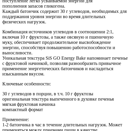
поступление легко усваиваемой энергии для
пополнения запасов гликогена.
Каждый батончик содержит 30 г углеводов, необходимых для
поддержания уровня энергии во время длительных
физических нагрузок.
Комбинация источников углеводов в соотношении 2:1,
включая 10 г фруктозы, а также овсяную и пшеничную
муку, обеспечивает продолжительное высвобождение
энергии, способствуя повышению работоспособности и
выносливости.
Уникальная текстура SiS GO Energy Bake напоминает печенье
с фруктовой начинкой, позволяя разнообразить привычное
применение энергетических батончиков и насладиться
изысканным вкусом.
Ключевые особенности:
30 г углеводов в порции, в т.ч. 10 г фруктозы
оригинальная текстура выпеченного в духовке печенья
мягкая фруктовая начинка
компактный формат
Применение:
1-2 батончика в час в течение длительных нагрузок. Может
применяться между приемами пищи в качестве