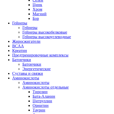
Селен
Цинк
Хром
Магний
Бор
Гейнеры
Гейнеры
Гейнеры высокобелковые
Гейнеры высокоуглеводные
Жиросжигатели
BCAA
Креатин
Предтренировочные комплексы
Батончики
Батончики
Энергетические
Суставы и связки
Аминокислоты
Аминокислоты
Аминокислоты отдельные
Тирозин
Бата-Аланин
Цитруллин
Орнитин
Таурин