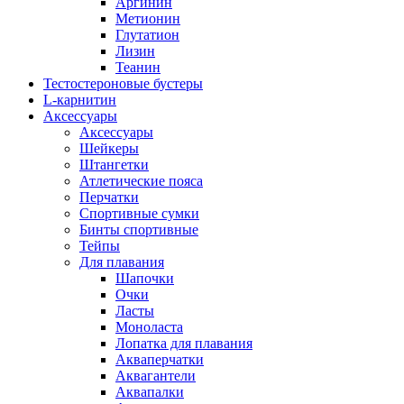
Аргинин
Метионин
Глутатион
Лизин
Теанин
Тестостероновые бустеры
L-карнитин
Аксессуары
Аксессуары
Шейкеры
Штангетки
Атлетические пояса
Перчатки
Спортивные сумки
Бинты спортивные
Тейпы
Для плавания
Шапочки
Очки
Ласты
Моноласта
Лопатка для плавания
Акваперчатки
Аквагантели
Аквапалки