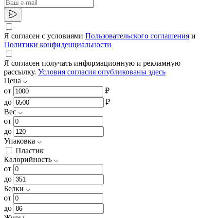
Я согласен с условиями
Пользовательского соглашения
и
Политики конфиденциальности
Я согласен получать информационную и рекламную
рассылку.
Условия согласия опубликованы здесь
Цена
от
₽
до
₽
Вес
от
до
Упаковка
Пластик
Калорийность
от
до
Белки
от
до
Жиры