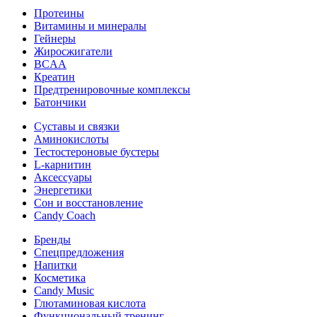
Протеины
Витамины и минералы
Гейнеры
Жиросжигатели
BCAA
Креатин
Предтренировочные комплексы
Батончики
Суставы и связки
Аминокислоты
Тестостероновые бустеры
L-карнитин
Аксессуары
Энергетики
Сон и восстановление
Candy Coach
Бренды
Спецпредложения
Напитки
Косметика
Candy Music
Глютаминовая кислота
Функциональный тренинг