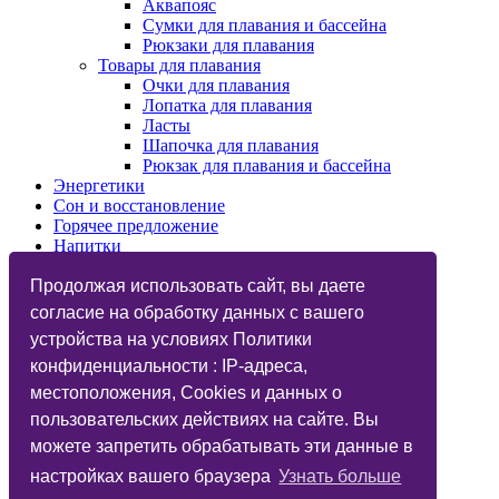
Аквапояс
Сумки для плавания и бассейна
Рюкзаки для плавания
Товары для плавания
Очки для плавания
Лопатка для плавания
Ласты
Шапочка для плавания
Рюкзак для плавания и бассейна
Энергетики
Сон и восстановление
Горячее предложение
Напитки
Изотоники
Назначения
Продолжая использовать сайт, вы даете
Бренды
согласие на обработку данных с вашего
Косметика
устройства на условиях Политики
Vegan
Глютаминовая кислота
конфиденциальности : IP-адреса,
Функциональный тренинг
местоположения, Cookies и данных о
Подарочные карты
пользовательских действиях на сайте. Вы
Дисконтные карты
Фитнес-бар
можете запретить обрабатывать эти данные в
Статьи
настройках вашего браузера
Узнать больше
Вопрос Ответ