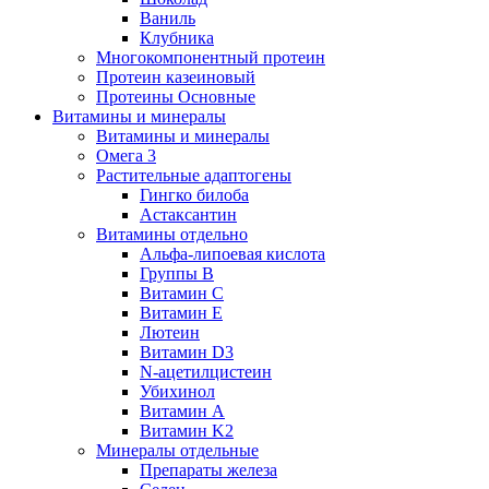
Ваниль
Клубника
Многокомпонентный протеин
Протеин казеиновый
Протеины Основные
Витамины и минералы
Витамины и минералы
Омега 3
Растительные адаптогены
Гингко билоба
Астаксантин
Витамины отдельно
Альфа-липоевая кислота
Группы B
Витамин С
Витамин Е
Лютеин
Витамин D3
N-ацетилцистеин
Убихинол
Витамин А
Витамин K2
Минералы отдельные
Препараты железа