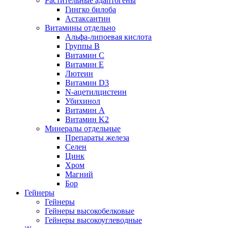
Растительные адаптогены
Гингко билоба
Астаксантин
Витамины отдельно
Альфа-липоевая кислота
Группы B
Витамин С
Витамин Е
Лютеин
Витамин D3
N-ацетилцистеин
Убихинол
Витамин А
Витамин K2
Минералы отдельные
Препараты железа
Селен
Цинк
Хром
Магний
Бор
Гейнеры
Гейнеры
Гейнеры высокобелковые
Гейнеры высокоуглеводные