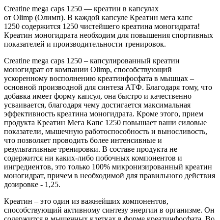
Creatine mega caps 1250 — креатин в капсулах
от Olimp (Олимп). В каждой капсуле Креатин мега капс
1250 содержится 1250 чистейшего креатина моногидрата!
Креатин моногидрата необходим для повышения спортивных
показателей и производительности тренировок.
Creatine mega caps 1250 – капсулированный креатин
моногидрат от компании Olimp, способствующий
ускоренному восполнению креатинфосфата в мышцах –
основной производной для синтеза АТФ. Благодаря тому, что
добавка имеет форму капсул, она быстро и качественно
усваивается, благодаря чему достигается максимальная
эффективность креатина моногидрата. Кроме этого, прием
продукта Креатин Мега Капс 1250 повышает ваши силовые
показатели, мышечную работоспособность и выносливость,
что позволяет проводить более интенсивные и
результативные тренировки. В составе продукта не
содержится ни каких-либо побочных компонентов и
ингредиентов, это только 100% микронизированный креатин
моногидрат, причем в необходимой для правильного действия
дозировке - 1,25.
Креатин – это один из важнейших компонентов,
способствующий активному синтезу энергии в организме. Он
содержится в мышечных клетках в форме креатинфосфата, Во