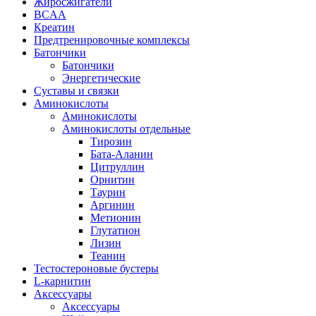
Жиросжигатели
BCAA
Креатин
Предтренировочные комплексы
Батончики
Батончики
Энергетические
Суставы и связки
Аминокислоты
Аминокислоты
Аминокислоты отдельные
Тирозин
Бата-Аланин
Цитруллин
Орнитин
Таурин
Аргинин
Метионин
Глутатион
Лизин
Теанин
Тестостероновые бустеры
L-карнитин
Аксессуары
Аксессуары