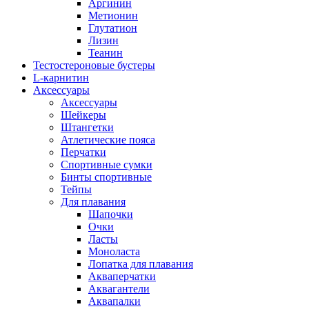
Аргинин
Метионин
Глутатион
Лизин
Теанин
Тестостероновые бустеры
L-карнитин
Аксессуары
Аксессуары
Шейкеры
Штангетки
Атлетические пояса
Перчатки
Спортивные сумки
Бинты спортивные
Тейпы
Для плавания
Шапочки
Очки
Ласты
Моноласта
Лопатка для плавания
Акваперчатки
Аквагантели
Аквапалки