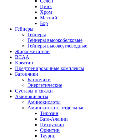
Селен
Цинк
Хром
Магний
Бор
Гейнеры
Гейнеры
Гейнеры высокобелковые
Гейнеры высокоуглеводные
Жиросжигатели
BCAA
Креатин
Предтренировочные комплексы
Батончики
Батончики
Энергетические
Суставы и связки
Аминокислоты
Аминокислоты
Аминокислоты отдельные
Тирозин
Бата-Аланин
Цитруллин
Орнитин
Таурин