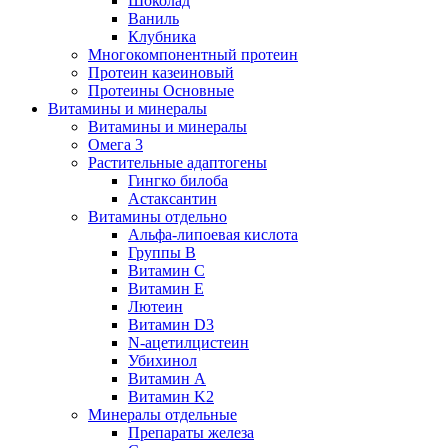
Шоколад
Ваниль
Клубника
Многокомпонентный протеин
Протеин казеиновый
Протеины Основные
Витамины и минералы
Витамины и минералы
Омега 3
Растительные адаптогены
Гингко билоба
Астаксантин
Витамины отдельно
Альфа-липоевая кислота
Группы B
Витамин С
Витамин Е
Лютеин
Витамин D3
N-ацетилцистеин
Убихинол
Витамин А
Витамин K2
Минералы отдельные
Препараты железа