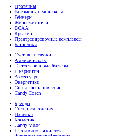
Протеины
Витамины и минералы
Гейнеры
Жиросжигатели
BCAA
Креатин
Предтренировочные комплексы
Батончики
Суставы и связки
Аминокислоты
Тестостероновые бустеры
L-карнитин
Аксессуары
Энергетики
Сон и восстановление
Candy Coach
Бренды
Спецпредложения
Напитки
Косметика
Candy Music
Глютаминовая кислота