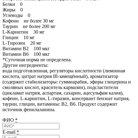
Белки 0
Жиры 0
Углеводы 0
Кофеин не более 30 мг
Таурин не более 200 мг
L-Карнитин 30 мг
Глицин 10 мг
L-Тирозин 20 мг
Витамин B2 100 мкг
Витамин B6 100 мкг
*Суточная норма не определена.
Другие ингредиенты:
вода подготовленная, регуляторы кислотности (лимонная
кислота, цитрат натрия III-замещённый), ароматизатор
(содержит стабилизаторы: гуммиарабик, эфиры глицерина и
смоляных кислот, краситель кармазин), подсластители
(цикламат натрия, аспартам, сахарин, ацесульфам калия),
кофеин, L-карнитин, L-тиразин, консервант бензоат натрия,
таурин, глицин, витамины: B2, B6. Продукт содержит
источник фенилаланина.
ФИО
*
E-mail
*