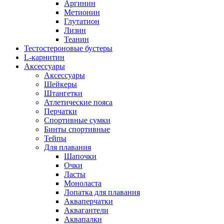
Аргинин
Метионин
Глутатион
Лизин
Теанин
Тестостероновые бустеры
L-карнитин
Аксессуары
Аксессуары
Шейкеры
Штангетки
Атлетические пояса
Перчатки
Спортивные сумки
Бинты спортивные
Тейпы
Для плавания
Шапочки
Очки
Ласты
Моноласта
Лопатка для плавания
Акваперчатки
Аквагантели
Аквапалки