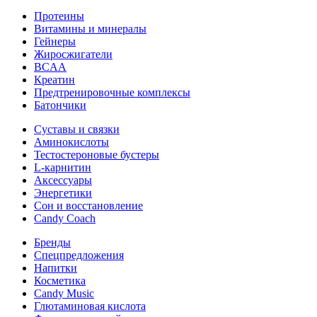
Протеины
Витамины и минералы
Гейнеры
Жиросжигатели
BCAA
Креатин
Предтренировочные комплексы
Батончики
Суставы и связки
Аминокислоты
Тестостероновые бустеры
L-карнитин
Аксессуары
Энергетики
Сон и восстановление
Candy Coach
Бренды
Спецпредложения
Напитки
Косметика
Candy Music
Глютаминовая кислота