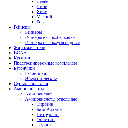
Селен
Цинк
Хром
Магний
Бор
Гейнеры
Гейнеры
Гейнеры высокобелковые
Гейнеры высокоуглеводные
Жиросжигатели
BCAA
Креатин
Предтренировочные комплексы
Батончики
Батончики
Энергетические
Суставы и связки
Аминокислоты
Аминокислоты
Аминокислоты отдельные
Тирозин
Бата-Аланин
Цитруллин
Орнитин
Таурин