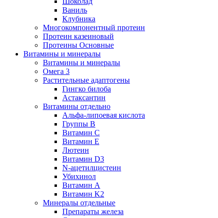
Шоколад
Ваниль
Клубника
Многокомпонентный протеин
Протеин казеиновый
Протеины Основные
Витамины и минералы
Витамины и минералы
Омега 3
Растительные адаптогены
Гингко билоба
Астаксантин
Витамины отдельно
Альфа-липоевая кислота
Группы B
Витамин С
Витамин Е
Лютеин
Витамин D3
N-ацетилцистеин
Убихинол
Витамин А
Витамин K2
Минералы отдельные
Препараты железа