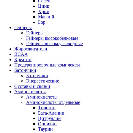
Селен
Цинк
Хром
Магний
Бор
Гейнеры
Гейнеры
Гейнеры высокобелковые
Гейнеры высокоуглеводные
Жиросжигатели
BCAA
Креатин
Предтренировочные комплексы
Батончики
Батончики
Энергетические
Суставы и связки
Аминокислоты
Аминокислоты
Аминокислоты отдельные
Тирозин
Бата-Аланин
Цитруллин
Орнитин
Таурин