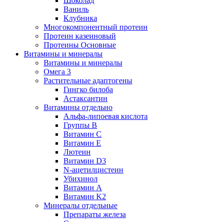
Шоколад
Ваниль
Клубника
Многокомпонентный протеин
Протеин казеиновый
Протеины Основные
Витамины и минералы
Витамины и минералы
Омега 3
Растительные адаптогены
Гингко билоба
Астаксантин
Витамины отдельно
Альфа-липоевая кислота
Группы B
Витамин С
Витамин Е
Лютеин
Витамин D3
N-ацетилцистеин
Убихинол
Витамин А
Витамин K2
Минералы отдельные
Препараты железа