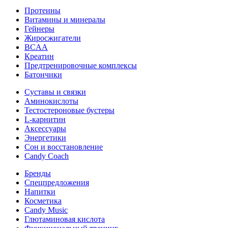
Протеины
Витамины и минералы
Гейнеры
Жиросжигатели
BCAA
Креатин
Предтренировочные комплексы
Батончики
Суставы и связки
Аминокислоты
Тестостероновые бустеры
L-карнитин
Аксессуары
Энергетики
Сон и восстановление
Candy Coach
Бренды
Спецпредложения
Напитки
Косметика
Candy Music
Глютаминовая кислота