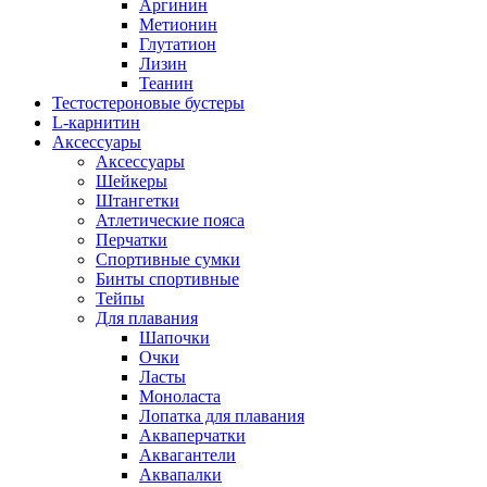
Аргинин
Метионин
Глутатион
Лизин
Теанин
Тестостероновые бустеры
L-карнитин
Аксессуары
Аксессуары
Шейкеры
Штангетки
Атлетические пояса
Перчатки
Спортивные сумки
Бинты спортивные
Тейпы
Для плавания
Шапочки
Очки
Ласты
Моноласта
Лопатка для плавания
Акваперчатки
Аквагантели
Аквапалки