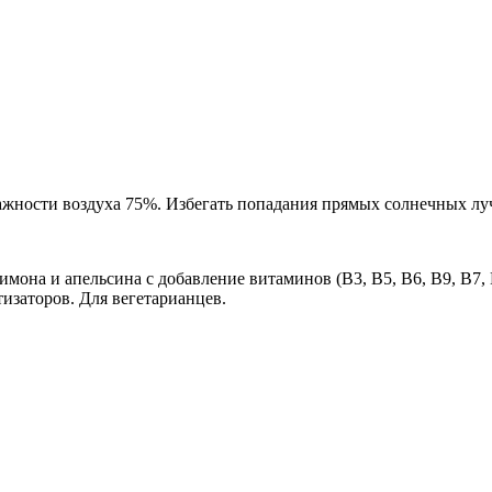
лажности воздуха 75%. Избегать попадания прямых солнечных луч
она и апельсина с добавление витаминов (B3, B5, B6, B9, B7, B
изаторов. Для вегетарианцев.