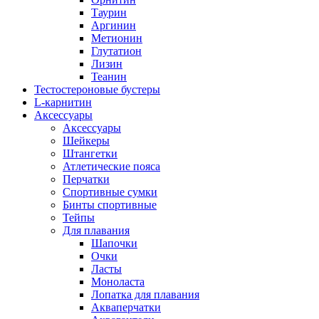
Таурин
Аргинин
Метионин
Глутатион
Лизин
Теанин
Тестостероновые бустеры
L-карнитин
Аксессуары
Аксессуары
Шейкеры
Штангетки
Атлетические пояса
Перчатки
Спортивные сумки
Бинты спортивные
Тейпы
Для плавания
Шапочки
Очки
Ласты
Моноласта
Лопатка для плавания
Акваперчатки