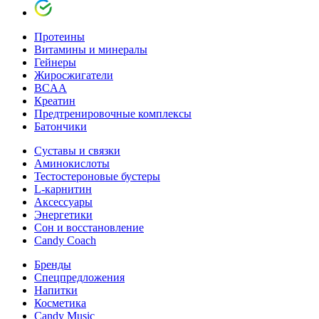
Протеины
Витамины и минералы
Гейнеры
Жиросжигатели
BCAA
Креатин
Предтренировочные комплексы
Батончики
Суставы и связки
Аминокислоты
Тестостероновые бустеры
L-карнитин
Аксессуары
Энергетики
Сон и восстановление
Candy Coach
Бренды
Спецпредложения
Напитки
Косметика
Candy Music