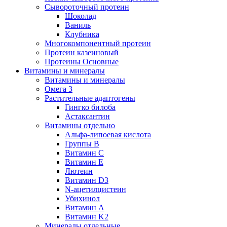
Сывороточный протеин
Шоколад
Ваниль
Клубника
Многокомпонентный протеин
Протеин казеиновый
Протеины Основные
Витамины и минералы
Витамины и минералы
Омега 3
Растительные адаптогены
Гингко билоба
Астаксантин
Витамины отдельно
Альфа-липоевая кислота
Группы B
Витамин С
Витамин Е
Лютеин
Витамин D3
N-ацетилцистеин
Убихинол
Витамин А
Витамин K2
Минералы отдельные