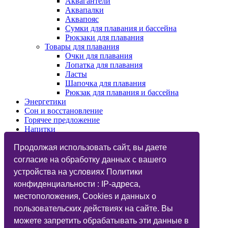
Аквагантели
Аквапалки
Аквапояс
Сумки для плавания и бассейна
Рюкзаки для плавания
Товары для плавания
Очки для плавания
Лопатка для плавания
Ласты
Шапочка для плавания
Рюкзак для плавания и бассейна
Энергетики
Сон и восстановление
Горячее предложение
Напитки
Изотоники
Назначения
Продолжая использовать сайт, вы даете
Бренды
согласие на обработку данных с вашего
Косметика
устройства на условиях Политики
Vegan
Глютаминовая кислота
конфиденциальности : IP-адреса,
Функциональный тренинг
местоположения, Cookies и данных о
Подарочные карты
пользовательских действиях на сайте. Вы
Дисконтные карты
Фитнес-бар
можете запретить обрабатывать эти данные в