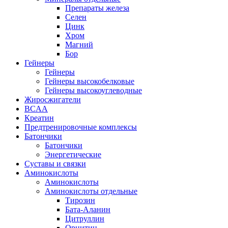
Препараты железа
Селен
Цинк
Хром
Магний
Бор
Гейнеры
Гейнеры
Гейнеры высокобелковые
Гейнеры высокоуглеводные
Жиросжигатели
BCAA
Креатин
Предтренировочные комплексы
Батончики
Батончики
Энергетические
Суставы и связки
Аминокислоты
Аминокислоты
Аминокислоты отдельные
Тирозин
Бата-Аланин
Цитруллин
Орнитин