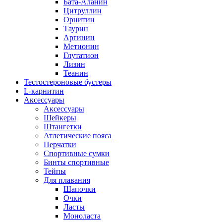
Бата-Аланин
Цитруллин
Орнитин
Таурин
Аргинин
Метионин
Глутатион
Лизин
Теанин
Тестостероновые бустеры
L-карнитин
Аксессуары
Аксессуары
Шейкеры
Штангетки
Атлетические пояса
Перчатки
Спортивные сумки
Бинты спортивные
Тейпы
Для плавания
Шапочки
Очки
Ласты
Моноласта