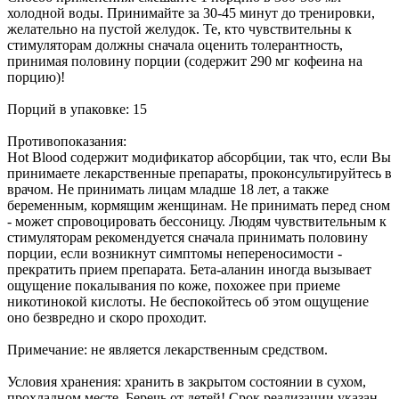
холодной воды. Принимайте за 30-45 минут до тренировки,
желательно на пустой желудок. Те, кто чувствительны к
стимуляторам должны сначала оценить толерантность,
принимая половину порции (содержит 290 мг кофеина на
порцию)!
Порций в упаковке: 15
Противопоказания:
Hot Blood содержит модификатор абсорбции, так что, если Вы
принимаете лекарственные препараты, проконсультируйтесь в
врачом. Не принимать лицам младше 18 лет, а также
беременным, кормящим женщинам. Не принимать перед сном
- может спровоцировать бессоницу. Людям чувствительным к
стимуляторам рекомендуется сначала принимать половину
порции, если возникнут симптомы непереносимости -
прекратить прием препарата. Бета-аланин иногда вызывает
ощущение покалывания по коже, похожее при приеме
никотинокой кислоты. Не беспокойтесь об этом ощущение
оно безвредно и скоро проходит.
Примечание: не является лекарственным средством.
Условия хранения: хранить в закрытом состоянии в сухом,
прохладном месте. Беречь от детей! Срок реализации указан