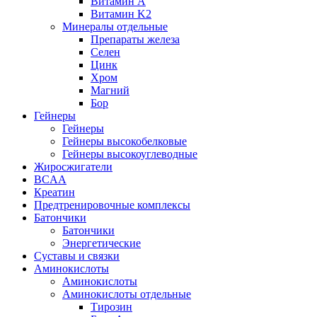
Витамин А
Витамин K2
Минералы отдельные
Препараты железа
Селен
Цинк
Хром
Магний
Бор
Гейнеры
Гейнеры
Гейнеры высокобелковые
Гейнеры высокоуглеводные
Жиросжигатели
BCAA
Креатин
Предтренировочные комплексы
Батончики
Батончики
Энергетические
Суставы и связки
Аминокислоты
Аминокислоты
Аминокислоты отдельные
Тирозин