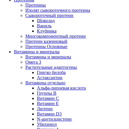
Протеины
Изолят сывороточного протеина
Сывороточный протеин
Шоколад
Ваниль
Клубника
Многокомпонентный протеин
Протеин казеиновый
Протеины Основные
Витамины и минералы
Витамины и минералы
Омега 3
Растительные адаптогены
Гингко билоба
Астаксантин
Витамины отдельно
Альфа-липоевая кислота
Группы B
Витамин С
Витамин Е
Лютеин
Витамин D3
N-ацетилцистеин
Убихинол