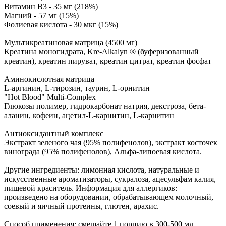
Витамин В3 - 35 мг (218%)
Магний - 57 мг (15%)
Фолиевая кислота - 30 мкг (15%)
Мультикреатиновая матрица (4500 мг)
Креатина моногидрата, Kre-Alkalyn ® (буферизованный
креатин), креатин пируват, креатин цитрат, креатин фосфат
Аминокислотная матрица
L-аргинин, L-тирозин, таурин, L-орнитин
"Hot Blood" Multi-Complex
Глюкозы полимер, гидрокарбонат натрия, декстроза, бета-
аланин, кофеин, ацетил-L-карнитин, L-карнитин
Антиоксидантный комплекс
Экстракт зеленого чая (95% полифенолов), экстракт косточек
винограда (95% полифенолов), Альфа-липоевая кислота.
Другие ингредиенты: лимонная кислота, натуральные и
искусственные ароматизаторы, сукралоза, ацесульфам калия,
пищевой краситель. Информация для аллергиков:
произведено на оборудовании, обрабатывающем молочный,
соевый и яичный протеины, глютен, арахис.
Способ применения: смешайте 1 порцию в 300-500 мл