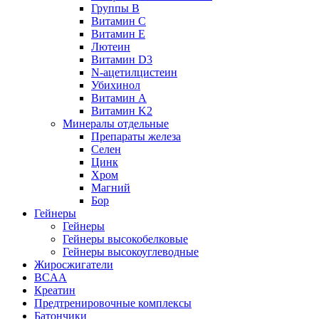
Группы B
Витамин С
Витамин Е
Лютеин
Витамин D3
N-ацетилцистеин
Убихинол
Витамин А
Витамин K2
Минералы отдельные
Препараты железа
Селен
Цинк
Хром
Магний
Бор
Гейнеры
Гейнеры
Гейнеры высокобелковые
Гейнеры высокоуглеводные
Жиросжигатели
BCAA
Креатин
Предтренировочные комплексы
Батончики