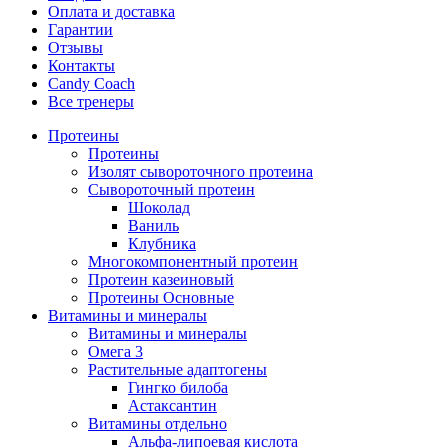
Оплата и доставка
Гарантии
Отзывы
Контакты
Candy Coach
Все тренеры
Протеины
Протеины
Изолят сывороточного протеина
Сывороточный протеин
Шоколад
Ваниль
Клубника
Многокомпонентный протеин
Протеин казеиновый
Протеины Основные
Витамины и минералы
Витамины и минералы
Омега 3
Растительные адаптогены
Гингко билоба
Астаксантин
Витамины отдельно
Альфа-липоевая кислота