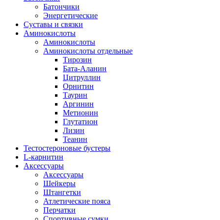
Батончики
Энергетические
Суставы и связки
Аминокислоты
Аминокислоты
Аминокислоты отдельные
Тирозин
Бата-Аланин
Цитруллин
Орнитин
Таурин
Аргинин
Метионин
Глутатион
Лизин
Теанин
Тестостероновые бустеры
L-карнитин
Аксессуары
Аксессуары
Шейкеры
Штангетки
Атлетические пояса
Перчатки
Спортивные сумки