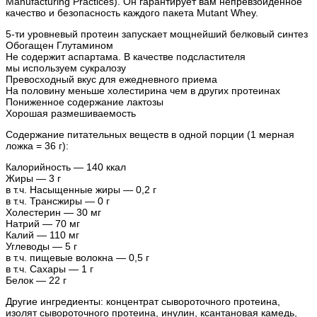
Manufacturing Practices). Он гарантирует вам непревзойденное
качество и безопасность каждого пакета Mutant Whey.
5-ти уровневый протеин запускает мощнейший белковый синтез
Обогащен Глутамином
Не содержит аспартама. В качестве подсластителя
мы используем сукралозу
Превосходный вкус для ежедневного приема
На половину меньше холестирина чем в других протеинах
Пониженное содержание лактозы
Хорошая размешиваемость
Содержание питательных веществ в одной порции (1 мерная
ложка = 36 г):
Калорийность — 140 ккал
Жиры — 3 г
в т.ч. Насыщенные жиры — 0,2 г
в т.ч. Трансжиры — 0 г
Холестерин — 30 мг
Натрий — 70 мг
Калий — 110 мг
Углеводы — 5 г
в т.ч. пищевые волокна — 0,5 г
в т.ч. Сахары — 1 г
Белок — 22 г
Другие ингредиенты: концентрат сывороточного протеина,
изолят сывороточного протеина, инулин, ксантановая камедь,