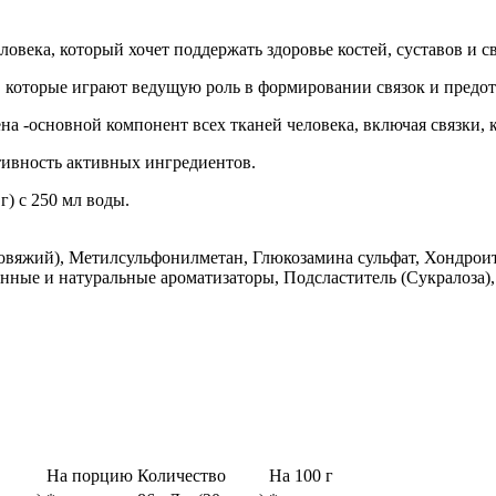
овека, который хочет поддержать здоровье костей, суставов и св
 которые играют ведущую роль в формировании связок и предо
 -основной компонент всех тканей человека, включая связки, к
ивность активных ингредиентов.
) с 250 мл воды.
овяжий), Метилсульфонилметан, Глюкозамина сульфат, Хондроит
енные и натуральные ароматизаторы, Подсластитель (Сукралоза)
На порцию
Количество
На 100 г