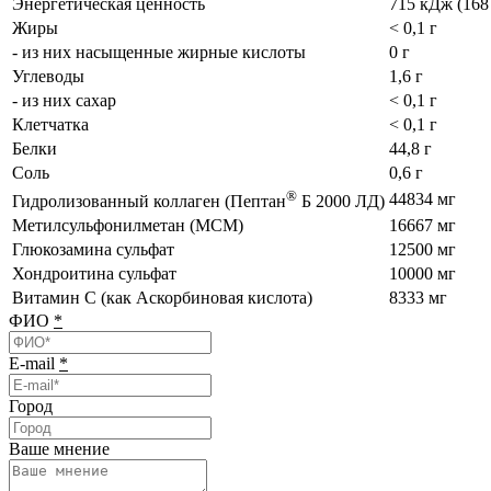
Энергетическая ценность
715 кДж (168
Жиры
< 0,1 г
- из них насыщенные жирные кислоты
0 г
Углеводы
1,6 г
- из них сахар
< 0,1 г
Клетчатка
< 0,1 г
Белки
44,8 г
Соль
0,6 г
®
44834 мг
Гидролизованный коллаген (Пептан
Б 2000 ЛД)
Метилсульфонилметан (МСМ)
16667 мг
Глюкозамина сульфат
12500 мг
Хондроитина сульфат
10000 мг
Витамин C (как Аскорбиновая кислота)
8333 мг
ФИО
*
E-mail
*
Город
Ваше мнение