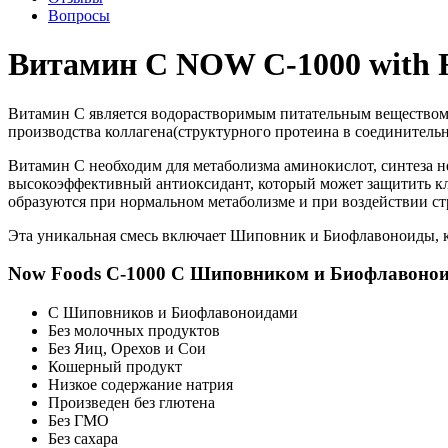
Вопросы
Витамин C NOW C-1000 with Ro
Витамин С является водорастворимым питательным веществом
производства коллагена(структурного протеина в соединительно
Витамин C необходим для метаболизма аминокислот, синтеза н
высокоэффективный антиоксидант, который может защитить к
образуются при нормальном метаболизме и при воздействии с
Эта уникальная смесь включает Шиповник и Биофлавоноиды, к
Now Foods
C-1000 С Шиповником и Биофлавоно
С Шиповников и Биофлавоноидами
Без молочных продуктов
Без Яиц, Орехов и Сои
Кошерный продукт
Низкое содержание натрия
Произведен без глютена
Без ГМО
Без сахара