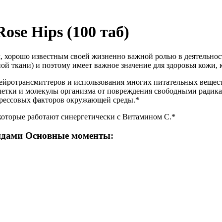
se Hips (100 таб)
, хорошо известным своей жизненно важной ролью в деятельно
й ткани) и поэтому имеет важное значение для здоровья кожи, к
ейротрансмиттеров и использования многих питательных веществ
летки и молекулы организма от повреждения свободными радик
трессовых факторов окружающей среды.*
оторые работают синергетически с Витамином С.*
идами Основные моменты: