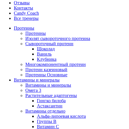
Отзывы
Контакты
Candy Coach
Все тренеры
Протеины
Протеины
Изолят сывороточного протеина
Сывороточный протеин
Шоколад
Ваниль
Клубника
Многокомпонентный протеин
Протеин казеиновый
Протеины Основные
Витамины и минералы
Витамины и минералы
Омега 3
Растительные адаптогены
Гингко билоба
Астаксантин
Витамины отдельно
Альфа-липоевая кислота
Группы B
Витамин С