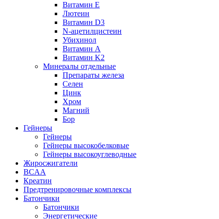
Витамин Е
Лютеин
Витамин D3
N-ацетилцистеин
Убихинол
Витамин А
Витамин K2
Минералы отдельные
Препараты железа
Селен
Цинк
Хром
Магний
Бор
Гейнеры
Гейнеры
Гейнеры высокобелковые
Гейнеры высокоуглеводные
Жиросжигатели
BCAA
Креатин
Предтренировочные комплексы
Батончики
Батончики
Энергетические