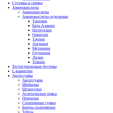
Суставы и связки
Аминокислоты
Аминокислоты
Аминокислоты отдельные
Тирозин
Бата-Аланин
Цитруллин
Орнитин
Таурин
Аргинин
Метионин
Глутатион
Лизин
Теанин
Тестостероновые бустеры
L-карнитин
Аксессуары
Аксессуары
Шейкеры
Штангетки
Атлетические пояса
Перчатки
Спортивные сумки
Бинты спортивные
Тейпы