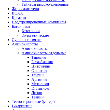
Гейнеры высокоуглеводные
Жиросжигатели
BCAA
Креатин
Предтренировочные комплексы
Батончики
Батончики
Энергетические
Суставы и связки
Аминокислоты
Аминокислоты
Аминокислоты отдельные
Тирозин
Бата-Аланин
Цитруллин
Орнитин
Таурин
Аргинин
Метионин
Глутатион
Лизин
Теанин
Тестостероновые бустеры
L-карнитин