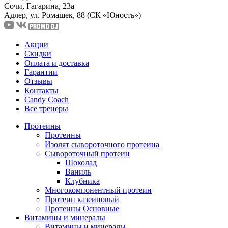
Сочи, Гагарина, 23а
Адлер, ул. Ромашек, 88
(СК «Юность»)
Акции
Скидки
Оплата и доставка
Гарантии
Отзывы
Контакты
Candy Coach
Все тренеры
Протеины
Протеины
Изолят сывороточного протеина
Сывороточный протеин
Шоколад
Ваниль
Клубника
Многокомпонентный протеин
Протеин казеиновый
Протеины Основные
Витамины и минералы
Витамины и минералы