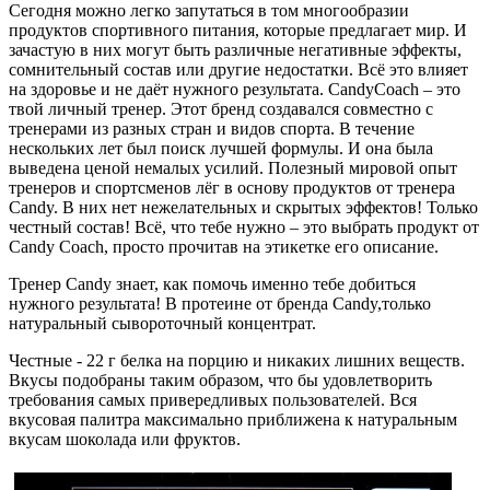
Сегодня можно легко запутаться в том многообразии
продуктов спортивного питания, которые предлагает мир. И
зачастую в них могут быть различные негативные эффекты,
сомнительный состав или другие недостатки. Всё это влияет
на здоровье и не даёт нужного результата. CandyCoach – это
твой личный тренер. Этот бренд создавался совместно с
тренерами из разных стран и видов спорта. В течение
нескольких лет был поиск лучшей формулы. И она была
выведена ценой немалых усилий. Полезный мировой опыт
тренеров и спортсменов лёг в основу продуктов от тренера
Candy. В них нет нежелательных и скрытых эффектов! Только
честный состав! Всё, что тебе нужно – это выбрать продукт от
Candy Coach, просто прочитав на этикетке его описание.
Тренер Candy знает, как помочь именно тебе добиться
нужного результата! В протеине от бренда Candy,только
натуральный сывороточный концентрат.
Честные - 22 г белка на порцию и никаких лишних веществ.
Вкусы подобраны таким образом, что бы удовлетворить
требования самых привередливых пользователей. Вся
вкусовая палитра максимально приближена к натуральным
вкусам шоколада или фруктов.