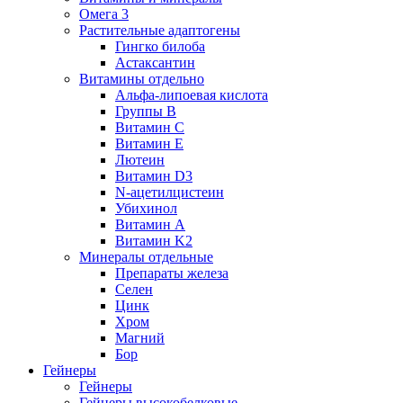
Омега 3
Растительные адаптогены
Гингко билоба
Астаксантин
Витамины отдельно
Альфа-липоевая кислота
Группы B
Витамин С
Витамин Е
Лютеин
Витамин D3
N-ацетилцистеин
Убихинол
Витамин А
Витамин K2
Минералы отдельные
Препараты железа
Селен
Цинк
Хром
Магний
Бор
Гейнеры
Гейнеры
Гейнеры высокобелковые